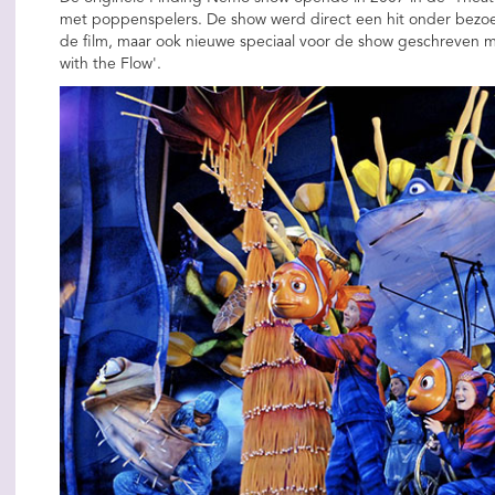
met poppenspelers. De show werd direct een hit onder bezo
de film, maar ook nieuwe speciaal voor de show geschreven mu
with the Flow'.