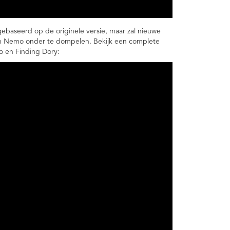
 gebaseerd op de originele versie, maar zal nieuwe
n Nemo onder te dompelen. Bekijk een complete
 en Finding Dory: