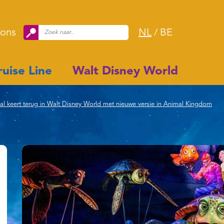
 ons
NL
/
BE
uise Line
Walt Disney World
l keert terug in Walt Disney World met nieuwe versie in Animal Kingdom