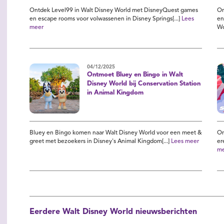
Ontdek Level99 in Walt Disney World met DisneyQuest games
On
en escape rooms voor volwassenen in Disney Springs[...]
Lees
en
meer
Wo
04/12/2025
Ontmoet Bluey en Bingo in Walt
Disney World bij Conservation Station
in Animal Kingdom
Bluey en Bingo komen naar Walt Disney World voor een meet &
On
greet met bezoekers in Disney's Animal Kingdom[...]
Lees meer
er
me
Eerdere Walt Disney World nieuwsberichten