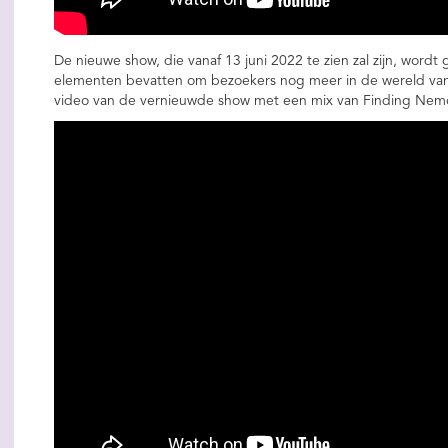
De nieuwe show, die vanaf 13 juni 2022 te zien zal zijn, wordt
elementen bevatten om bezoekers nog meer in de wereld va
video van de vernieuwde show met een mix van Finding Nemo