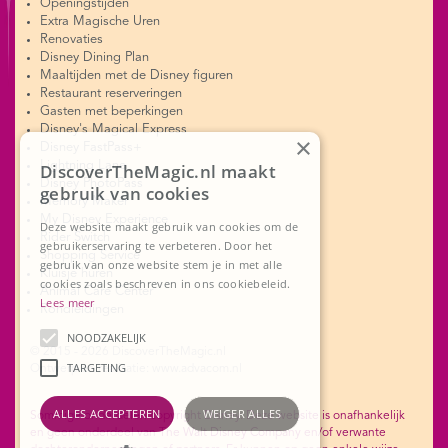
Openingstijden
Extra Magische Uren
Renovaties
Disney Dining Plan
Maaltijden met de Disney figuren
Restaurant reserveringen
Gasten met beperkingen
Disney's Magical Express
×
Disney FastPass+
Lightning Lane
DiscoverTheMagic.nl maakt
Disney PhotoPass
gebruik van cookies
Memory Maker
My Disney Experience
Deze website maakt gebruik van cookies om de
Rider Switch
gebruikerservaring te verbeteren. Door het
Shopping Service
gebruik van onze website stem je in met alle
Kluisje huren
cookies zoals beschreven in ons cookiebeleid.
Animal Care Center
Lees meer
Rondleidingen
NOODZAKELIJK
© 2015 - 2026 DiscoverTheMagic.nl
TARGETING
Ontwerp en realisatie: www.advacom.nl
ALLES ACCEPTEREN
WEIGER ALLES
Sommige onderdelen copyright Disney. Deze website is onafhankelijk
en geen onderdeel van The Walt Disney Company en/of verwante