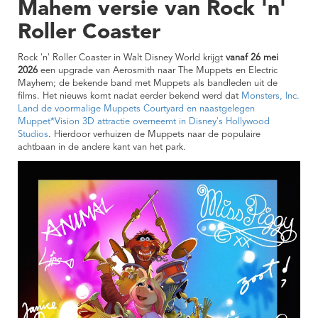
Mahem versie van Rock 'n'
Roller Coaster
Rock 'n' Roller Coaster in Walt Disney World krijgt
vanaf 26 mei
2026
een upgrade van Aerosmith naar The Muppets en Electric
Mayhem; de bekende band met Muppets als bandleden uit de
films. Het nieuws komt nadat eerder bekend werd dat
Monsters, Inc.
Land de voormalige Muppets Courtyard en naastgelegen
Muppet*Vision 3D attractie overneemt in Disney's Hollywood
Studios
. Hierdoor verhuizen de Muppets naar de populaire
achtbaan in de andere kant van het park.