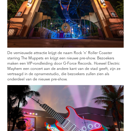
De vernieuwde attractie krijgt de naam Rock 'n' Roller Coaster
starring The Muppets en krijgt een nieuwe pre-show. Bezoekers
maken een VIP-rondleiding door G-Force Records. Hoewel Electric
Mayhem een ​​concert aan de andere kant van de stad geeft, zijn ze
vertraagd in de opnamestudio, die bezoekers zullen zien als
onderdeel van de nieuwe pre-show.