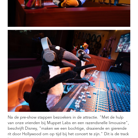
Na de pre-show stappen bezoekers in de attractie. "Met de hulp
van onze vrienden bij Muppet Labs en een razendsnelle limousine",
beschrijft Disney, "maken we een bochtige, draaiende en gierende
rit door Hollywood om op tijd bij het concert te zijn." Dit is de track