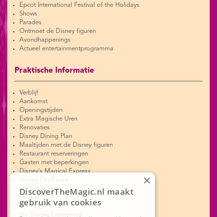
Epcot International Festival of the Holidays
Shows
Parades
Ontmoet de Disney figuren
Avondhappenings
Actueel entertainmentprogramma
Praktische Informatie
Verblijf
Aankomst
Openingstijden
Extra Magische Uren
Renovaties
Disney Dining Plan
Maaltijden met de Disney figuren
Restaurant reserveringen
Gasten met beperkingen
Disney's Magical Express
×
Disney FastPass+
Lightning Lane
DiscoverTheMagic.nl maakt
Disney PhotoPass
gebruik van cookies
Memory Maker
My Disney Experience