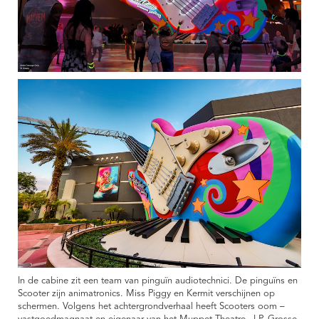
In de cabine zit een team van pinguïn audiotechnici. De pinguïns en
Scooter zijn animatronics. Miss Piggy en Kermit verschijnen op
schermen. Volgens het achtergrondverhaal heeft Scooters oom –