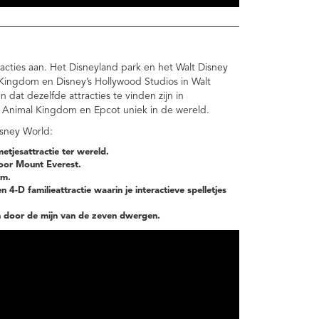
acties aan. Het Disneyland park en het Walt Disney
ic Kingdom en Disney’s Hollywood Studios in Walt
 dat dezelfde attracties te vinden zijn in
’s Animal Kingdom en Epcot uniek in de wereld.
Disney World:
jesattractie ter wereld.
door Mount Everest.
rm.
-D familieattractie waarin je interactieve spelletjes
n door de mijn van de zeven dwergen.