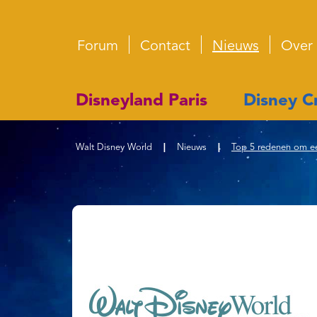
Forum
Contact
Nieuws
Over
Disneyland Paris
Disney Cr
Walt Disney World
|
Nieuws
|
Top 5 redenen om ee