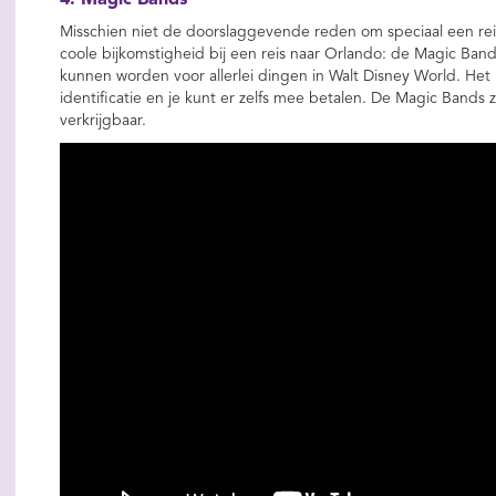
4. Magic Bands
Misschien niet de doorslaggevende reden om speciaal een rei
coole bijkomstigheid bij een reis naar Orlando: de Magic Ban
kunnen worden voor allerlei dingen in Walt Disney World. Het i
identificatie en je kunt er zelfs mee betalen. De Magic Bands zi
verkrijgbaar.