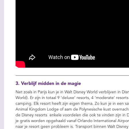
3. Verblijf midden in de magie
Net zoals in Parijs kun je in Walt Disney World verblijven in D
World). Er zijn in totaal 9 ‘deluxe’ resorts, 4 ‘moderate’ resorts
camping. Elk resort heeft zijn eigen thema. Zo kun je in een sa
Animal Kingdom Lodge of aam de Polynesische kust overnacht
de Disney resorts enkele voordelen die ook te vinden zijn in 
je gratis worden opgehaald vanaf Orlando International Airpor
naar je resort geen probleem is. Transport binnen Walt Disney 