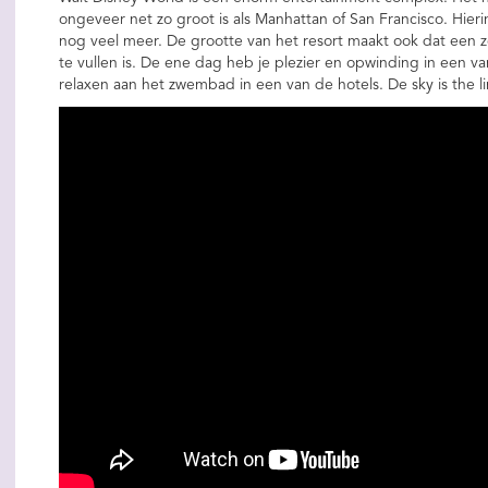
ongeveer net zo groot is als Manhattan of San Francisco. Hier
nog veel meer. De grootte van het resort maakt ook dat een z
te vullen is. De ene dag heb je plezier en opwinding in een va
relaxen aan het zwembad in een van de hotels. De sky is the li