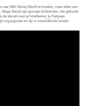
s naar Walt Disney World te boeken, maar zeker een
d. Magic Bands zijn speciale armbanden, die gebruikt
s de sleutel voor je hotelkamer, je Fastpass-
jn erg populair en zijn in verschillende versies