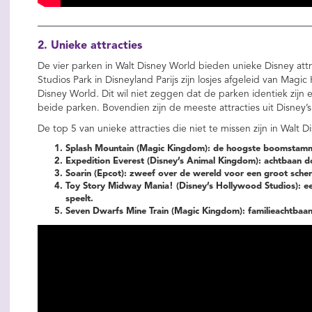
2. Unieke attracties
De vier parken in Walt Disney World bieden unieke Disney attr
Studios Park in Disneyland Parijs zijn losjes afgeleid van Mag
Disney World. Dit wil niet zeggen dat de parken identiek zijn en
beide parken. Bovendien zijn de meeste attracties uit Disney
De top 5 van unieke attracties die niet te missen zijn in Walt 
Splash Mountain (Magic Kingdom): de hoogste boomstammet
Expedition Everest (Disney’s Animal Kingdom): achtbaan 
Soarin (Epcot): zweef over de wereld voor een groot sche
Toy Story Midway Mania! (Disney’s Hollywood Studios): een 4
speelt.
Seven Dwarfs Mine Train (Magic Kingdom): familieachtbaa