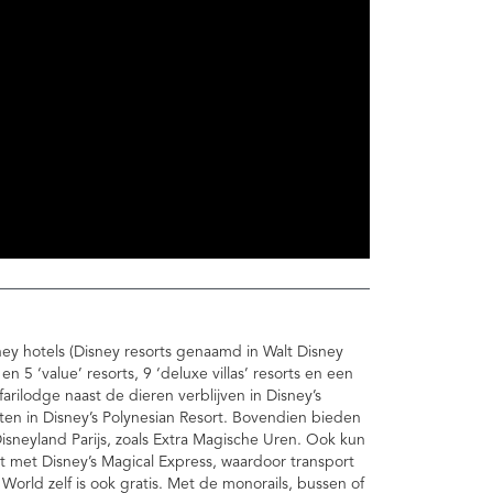
isney hotels (Disney resorts genaamd in Walt Disney
 en 5 ‘value’ resorts, 9 ‘deluxe villas’ resorts en een
farilodge naast de dieren verblijven in Disney’s
en in Disney’s Polynesian Resort. Bovendien bieden
Disneyland Parijs, zoals Extra Magische Uren. Ook kun
t met Disney’s Magical Express, waardoor transport
World zelf is ook gratis. Met de monorails, bussen of