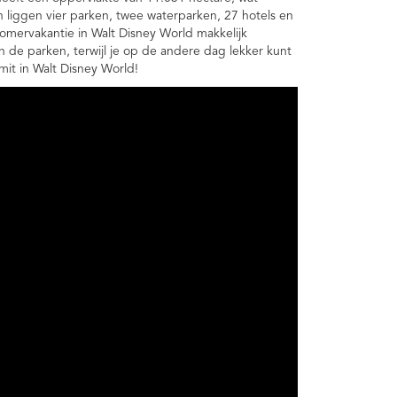
in liggen vier parken, twee waterparken, 27 hotels en
omervakantie in Walt Disney World makkelijk
n de parken, terwijl je op de andere dag lekker kunt
mit in Walt Disney World!