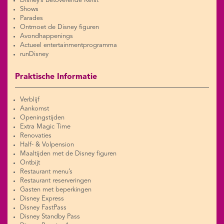
Disney’s Betoverende Kerst
Shows
Parades
Ontmoet de Disney figuren
Avondhappenings
Actueel entertainmentprogramma
runDisney
Praktische Informatie
Verblijf
Aankomst
Openingstijden
Extra Magic Time
Renovaties
Half- & Volpension
Maaltijden met de Disney figuren
Ontbijt
Restaurant menu’s
Restaurant reserveringen
Gasten met beperkingen
Disney Express
Disney FastPass
Disney Standby Pass