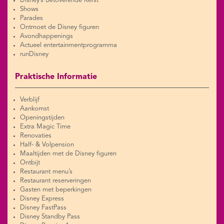
Disney’s Betoverende Kerst
Shows
Parades
Ontmoet de Disney figuren
Avondhappenings
Actueel entertainmentprogramma
runDisney
Praktische Informatie
Verblijf
Aankomst
Openingstijden
Extra Magic Time
Renovaties
Half- & Volpension
Maaltijden met de Disney figuren
Ontbijt
Restaurant menu’s
Restaurant reserveringen
Gasten met beperkingen
Disney Express
Disney FastPass
Disney Standby Pass