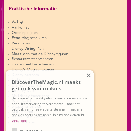
Praktische Informatie
Verblijf
Aankomst
Openingstijden
Extra Magische Uren
Renovaties
Disney Dining Plan
Maaltijden met de Disney figuren
Restaurant reserveringen
Gasten met beperkingen
Disney's Magical Express
×
Disney FastPass+
Lightning Lane
DiscoverTheMagic.nl maakt
Disney PhotoPass
gebruik van cookies
Memory Maker
My Disney Experience
Deze website maakt gebruik van cookies om de
Rider Switch
gebruikerservaring te verbeteren. Door het
Shopping Service
gebruik van onze website stem je in met alle
Kluisje huren
cookies zoals beschreven in ons cookiebeleid.
Animal Care Center
Lees meer
Rondleidingen
NOODZAKELIJK