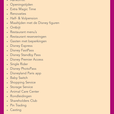
Aankomst
Openingstijden
Extra Magic Time
Renovaties
Half- & Volpension
Maaltijden met de Disney figuren
Ontbijt
Restaurant menu’s
Restaurant reserveringen
Gasten met beperkingen
Disney Express
Disney FastPass
Disney Standby Pass
Disney Premier Access
Single Rider
Disney PhotoPass
Disneyland Paris app
Baby Switch
Shopping Service
Storage Service
Animal Care Center
Rondleidingen
Shareholders Club
Pin Trading
Casting