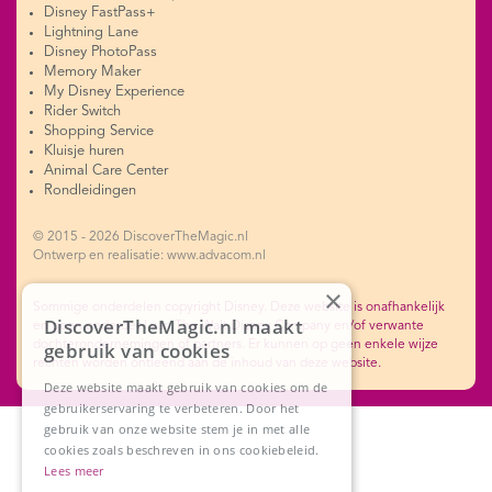
Disney FastPass+
Lightning Lane
Disney PhotoPass
Memory Maker
My Disney Experience
Rider Switch
Shopping Service
Kluisje huren
Animal Care Center
Rondleidingen
© 2015 - 2026 DiscoverTheMagic.nl
Ontwerp en realisatie: www.advacom.nl
×
Sommige onderdelen copyright Disney. Deze website is onafhankelijk
DiscoverTheMagic.nl maakt
en geen onderdeel van The Walt Disney Company en/of verwante
dochterondernemingen of partners. Er kunnen op geen enkele wijze
gebruik van cookies
rechten worden ontleend aan de inhoud van deze website.
Deze website maakt gebruik van cookies om de
gebruikerservaring te verbeteren. Door het
gebruik van onze website stem je in met alle
cookies zoals beschreven in ons cookiebeleid.
Lees meer