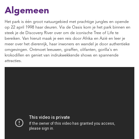
Algemeen
Het park is één groot natuurgebied met prachtige jungles en opende
op 22 april 1998 haar deuren. Via de Oasis kom je het park binnen en
steek je de Discovery River over om de iconische Tree of Life te
bereiken. Van hieruit maak je een reis door Afrika en Azië en leer je
meer over het dierenrijk, haar inwoners en wandel je door authentieke
omgevingen. Ontmoet leeuwen, giraffen, olifanten, gorilla's en
krokodillen en geniet van indrukwekkende shows en spannende
attracties.