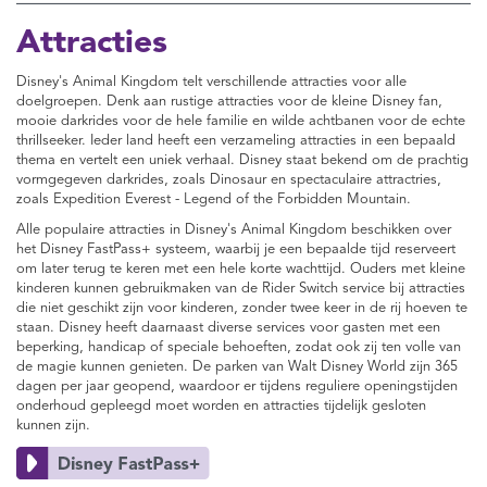
Attracties
Disney's Animal Kingdom telt verschillende attracties voor alle
doelgroepen. Denk aan rustige attracties voor de kleine Disney fan,
mooie darkrides voor de hele familie en wilde achtbanen voor de echte
thrillseeker. Ieder land heeft een verzameling attracties in een bepaald
thema en vertelt een uniek verhaal. Disney staat bekend om de prachtig
vormgegeven darkrides, zoals Dinosaur en spectaculaire attractries,
zoals Expedition Everest - Legend of the Forbidden Mountain.
Alle populaire attracties in Disney's Animal Kingdom beschikken over
het Disney FastPass+ systeem, waarbij je een bepaalde tijd reserveert
om later terug te keren met een hele korte wachttijd. Ouders met kleine
kinderen kunnen gebruikmaken van de Rider Switch service bij attracties
die niet geschikt zijn voor kinderen, zonder twee keer in de rij hoeven te
staan. Disney heeft daarnaast diverse services voor gasten met een
beperking, handicap of speciale behoeften, zodat ook zij ten volle van
de magie kunnen genieten. De parken van Walt Disney World zijn 365
dagen per jaar geopend, waardoor er tijdens reguliere openingstijden
onderhoud gepleegd moet worden en attracties tijdelijk gesloten
kunnen zijn.