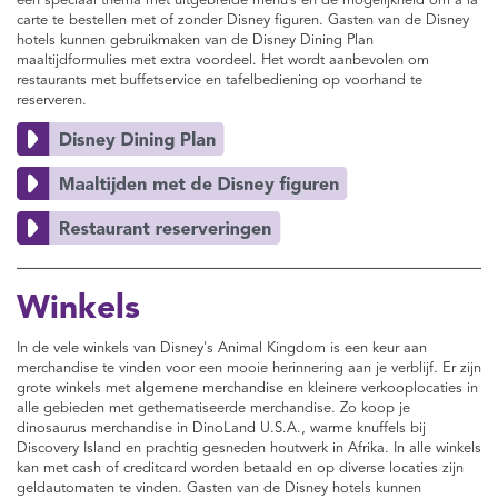
een speciaal thema met uitgebreide menu’s en de mogelijkheid om à la
carte te bestellen met of zonder Disney figuren. Gasten van de Disney
hotels kunnen gebruikmaken van de Disney Dining Plan
maaltijdformulies met extra voordeel. Het wordt aanbevolen om
restaurants met buffetservice en tafelbediening op voorhand te
reserveren.
Winkels
In de vele winkels van Disney's Animal Kingdom is een keur aan
merchandise te vinden voor een mooie herinnering aan je verblijf. Er zijn
grote winkels met algemene merchandise en kleinere verkooplocaties in
alle gebieden met gethematiseerde merchandise. Zo koop je
dinosaurus merchandise in DinoLand U.S.A., warme knuffels bij
Discovery Island en prachtig gesneden houtwerk in Afrika. In alle winkels
kan met cash of creditcard worden betaald en op diverse locaties zijn
geldautomaten te vinden. Gasten van de Disney hotels kunnen