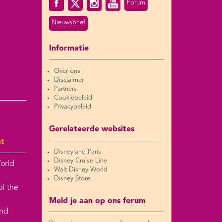
Forum
Nieuwsbrief
Informatie
Over ons
Disclaimer
Partners
Cookiebeleid
Privacybeleid
Gerelateerde websites
nt
Disneyland Paris
Disney Cruise Line
orld
Walt Disney World
Disney Store
of the
Meld je aan op ons forum
and