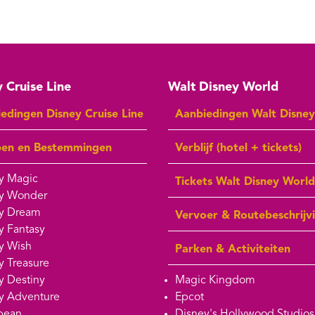
 Cruise Line
Walt Disney World
edingen Disney Cruise Line
Aanbiedingen Walt Disne
pen en Bestemmingen
Verblijf (hotel + tickets)
y Magic
Tickets Walt Disney World
y Wonder
y Dream
Vervoer & Routebeschrijv
y Fantasy
y Wish
Parken & Activiteiten
y Treasure
y Destiny
Magic Kingdom
y Adventure
Epcot
bean
Disney's Hollywood Studios