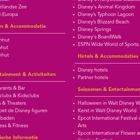
llandse Zee
Disney's Animal Kingdom
-Europa
Disney’s Typhoon Lagoon
Disney’s Blizzard Beach
en & Accommodatie
Disney Springs
Disney's BoardWalk
nhut
ESPN Wide World of Sports
nhut
nhut
Hotels & Accommodaties
Disney hotels
tainment & Activiteiten
Partner hotels
rants & Bar
Seizoenen & Entertainme
clubs & Kidsclubs
 & Theaters
Halloween in Walt Disney W
et de Disney figuren
Kerst in Walt Disney World
baden
Epcot International Festival 
ess & Fitness
Arts
Epcot International Flower 
ische Informatie