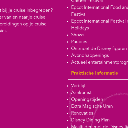
Garden Festival
Epcot International Food a
t bij je cruise inbegrepen?
Festival
r van en naar je cruise
Epcot International Festival 
ereidingen op je cruise
Holidays
sies
Shows
Parades
Ontmoet de Disney figuren
Avondhappenings
Actueel entertainmentpro
Praktische Informatie
Verblijf
Aankomst
Openingstijden
Extra Magische Uren
Renovaties
Disney Dining Plan
Maaltijden met de Disney f