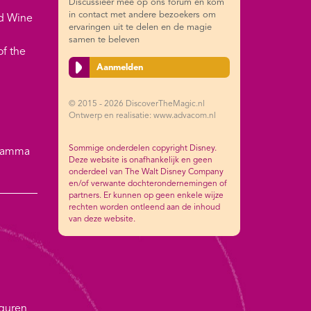
Discussieer mee op ons forum en kom
in contact met andere bezoekers om
nd Wine
ervaringen uit te delen en de magie
samen te beleven
of the
Aanmelden
© 2015 - 2026 DiscoverTheMagic.nl
Ontwerp en realisatie: www.advacom.nl
Sommige onderdelen copyright Disney.
gramma
Deze website is onafhankelijk en geen
onderdeel van The Walt Disney Company
en/of verwante dochterondernemingen of
partners. Er kunnen op geen enkele wijze
rechten worden ontleend aan de inhoud
van deze website.
iguren