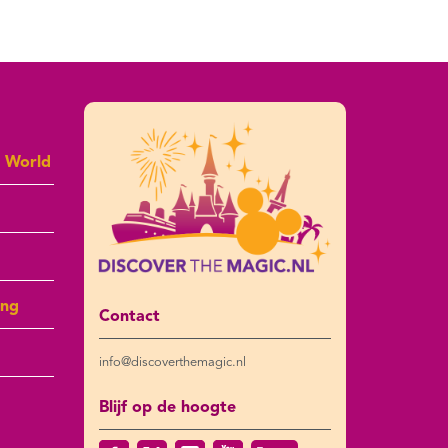
y World
ing
Contact
info@discoverthemagic.nl
Blijf op de hoogte