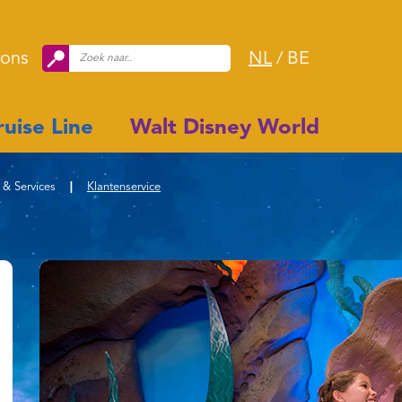
 ons
NL
/
BE
uise Line
Walt Disney World
 & Services
|
Klantenservice