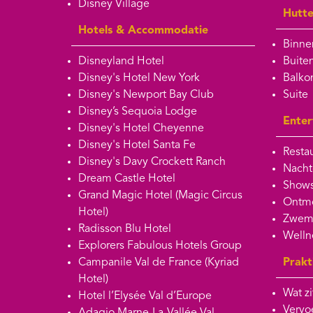
Disney Village
Hutt
Hotels & Accommodatie
Binne
Disneyland Hotel
Buite
Disney's Hotel New York
Balko
Disney's Newport Bay Club
Suite
Disney’s Sequoia Lodge
Enter
Disney's Hotel Cheyenne
Disney's Hotel Santa Fe
Restau
Disney's Davy Crockett Ranch
Nacht
Dream Castle Hotel
Shows
Grand Magic Hotel (Magic Circus
Ontmo
Hotel)
Zwem
Radisson Blu Hotel
Welln
Explorers Fabulous Hotels Group
Campanile Val de France (Kyriad
Prakt
Hotel)
Wat zi
Hotel l’Elysée Val d’Europe
Vervoe