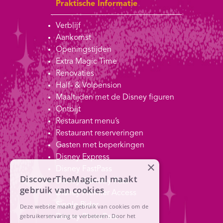
Praktische Informatie
Verblijf
Aankomst
Openingstijden
Extra Magic Time
Renovaties
Half- & Volpension
Maaltijden met de Disney figuren
Ontbijt
Restaurant menu’s
Restaurant reserveringen
Gasten met beperkingen
Disney Express
×
Disney FastPass
DiscoverTheMagic.nl maakt
Disney Standby Pass
gebruik van cookies
Disney Premier Access
Single Rider
Deze website maakt gebruik van cookies om de
gebruikerservaring te verbeteren. Door het
Disney PhotoPass