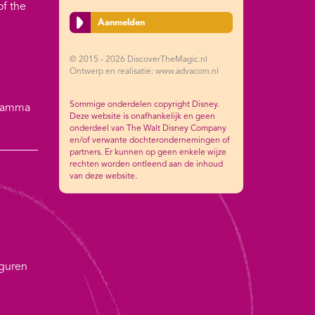
of the
Aanmelden
© 2015 - 2026 DiscoverTheMagic.nl
Ontwerp en realisatie: www.advacom.nl
Sommige onderdelen copyright Disney.
gramma
Deze website is onafhankelijk en geen
onderdeel van The Walt Disney Company
en/of verwante dochterondernemingen of
partners. Er kunnen op geen enkele wijze
rechten worden ontleend aan de inhoud
van deze website.
iguren