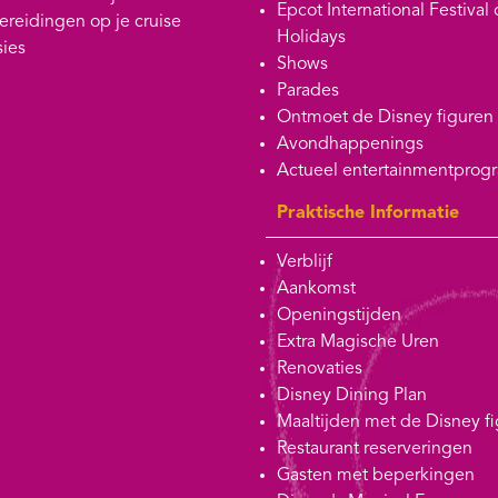
Epcot International Festival 
ereidingen op je cruise
Holidays
sies
Shows
Parades
Ontmoet de Disney figuren
Avondhappenings
Actueel entertainmentpro
Praktische Informatie
Verblijf
Aankomst
Openingstijden
Extra Magische Uren
Renovaties
Disney Dining Plan
Maaltijden met de Disney f
Restaurant reserveringen
Gasten met beperkingen