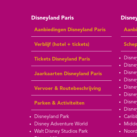
Disneyland Paris
Disney
Aanbiedingen Disneyland Paris
Aanbi
Verblijf (hotel + tickets)
Sche
Disne
Tickets Disneyland Paris
Disne
Disne
Jaarkaarten Disneyland Paris
Disne
Disne
Vervoer & Routebeschrijving
Disne
Disne
Parken & Activiteiten
Disne
Disneyland Park
Carib
Disney Adventure World
Midde
Walt Disney Studios Park
Noord