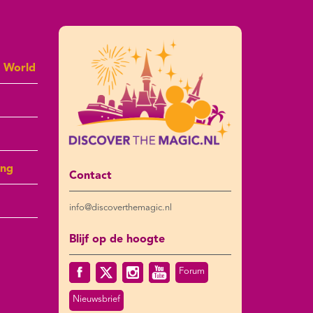
y World
ing
Contact
info@discoverthemagic.nl
Blijf op de hoogte
Forum
Nieuwsbrief