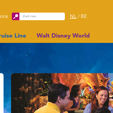
 ons
NL
/
BE
uise Line
Walt Disney World