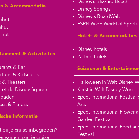
Disney’s Blizzard Beach
en & Accommodatie
Disney Springs
Disney's BoardWalk
nhut
ESPN Wide World of Sports
nhut
nhut
Hotels & Accommodaties
Disney hotels
tainment & Activiteiten
Partner hotels
rants & Bar
Seizoenen & Entertainme
clubs & Kidsclubs
 & Theaters
Halloween in Walt Disney W
et de Disney figuren
Kerst in Walt Disney World
baden
Epcot International Festival 
ess & Fitness
Arts
Epcot International Flower 
ische Informatie
Garden Festival
Epcot International Food a
t bij je cruise inbegrepen?
Festival
r van en naar je cruise