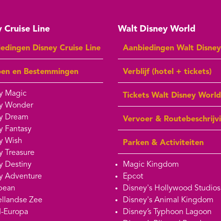
 Cruise Line
Walt Disney World
edingen Disney Cruise Line
Aanbiedingen Walt Disne
pen en Bestemmingen
Verblijf (hotel + tickets)
y Magic
Tickets Walt Disney World
y Wonder
y Dream
Vervoer & Routebeschrijv
y Fantasy
y Wish
Parken & Activiteiten
y Treasure
y Destiny
Magic Kingdom
y Adventure
Epcot
bean
Disney's Hollywood Studios
llandse Zee
Disney's Animal Kingdom
-Europa
Disney’s Typhoon Lagoon