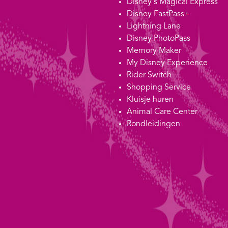
Disney's Magical Express
Disney FastPass+
Lightning Lane
Disney PhotoPass
Memory Maker
My Disney Experience
Rider Switch
Shopping Service
Kluisje huren
Animal Care Center
Rondleidingen