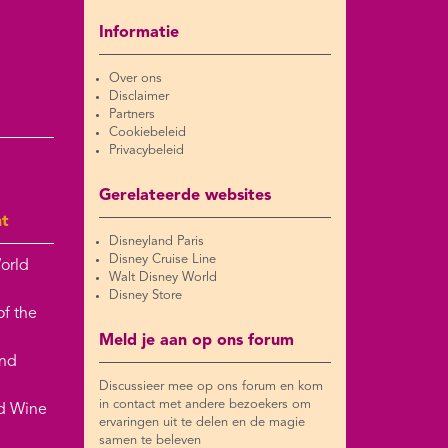
Informatie
Over ons
Disclaimer
Partners
Cookiebeleid
Privacybeleid
Gerelateerde websites
nt
Disneyland Paris
Disney Cruise Line
orld
Walt Disney World
Disney Store
of the
Meld je aan op ons forum
and
Discussieer mee op ons forum en kom
in contact met andere bezoekers om
nd Wine
ervaringen uit te delen en de magie
samen te beleven