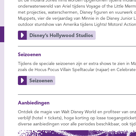
uit de Indiana Jones films worden opgenomen tijdens Indiana
onderwaterwereld van Ariel tijdens Voyage of the Little Merm
met projecties, waterschermen, Disney figuren en vuurwerk 
Muppets, vier de verjaardag van Minnie in de Disney Junior
outdoor stuntshow van Amerika tijdens Lights! Motors! Actio
Seizoenen
Tijdens de speciale seizoenen zijn er extra shows te zien in
zoals de Hocus Pocus Villain Spelltacular (najaar) en Celebrate
Aanbiedingen
Ontdek de magie van Walt Disney World en profiteer van onz
verblijf (hotel + tickets), hoge korting op losse toegangsticke
diverse aanbiedingen voor alle periodes beschikbaar, ook tij