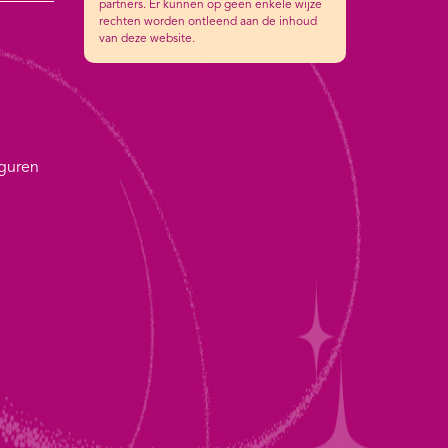
partners. Er kunnen op geen enkele wijze
rechten worden ontleend aan de inhoud
van deze website.
iguren