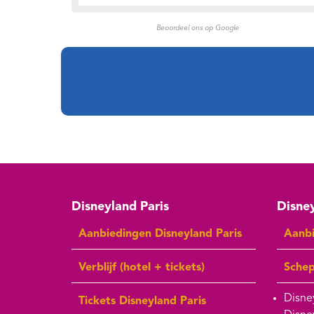
Beoordeel ons op Google
Disneyland Paris
Disney
Aanbiedingen Disneyland Paris
Aanbi
Verblijf (hotel + tickets)
Sche
Disne
Tickets Disneyland Paris