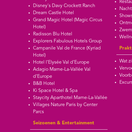
Restau
Disney's Davy Crockett Ranch
Nacht
Dream Castle Hotel
Shows
Grand Magic Hotel (Magic Circus
Ontmo
Hotel)
Zwem
Radisson Blu Hotel
Welln
Explorers Fabulous Hotels Group
Campanile Val de France (Kyriad
Prakt
Hotel)
Wat zi
Hotel l’Elysée Val d’Europe
Vervoe
Adagio Marne-La-Vallée Val
Voorb
d’Europe
Excur
B&B Hotel
Ki Space Hotel & Spa
Staycity Aparthotel Marne-La-Vallée
Villages Nature Paris by Center
Parcs
Seizoenen & Entertainment