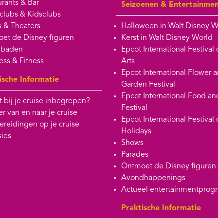
rants & Bar
Seizoenen & Entertainme
clubs & Kidsclubs
 & Theaters
Halloween in Walt Disney W
et de Disney figuren
Kerst in Walt Disney World
baden
Epcot International Festival 
ess & Fitness
Arts
Epcot International Flower 
ische Informatie
Garden Festival
Epcot International Food a
t bij je cruise inbegrepen?
Festival
r van en naar je cruise
Epcot International Festival 
ereidingen op je cruise
Holidays
sies
Shows
Parades
Ontmoet de Disney figuren
Avondhappenings
Actueel entertainmentpro
Praktische Informatie