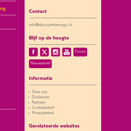
ing
Contact
info@discoverthemagic.nl
Blijf op de hoogte
Forum
Nieuwsbrief
Informatie
Over ons
Disclaimer
Partners
Cookiebeleid
Privacybeleid
Gerelateerde websites