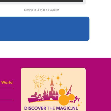
Schrijf je in voor de nieuwsbrief
y World