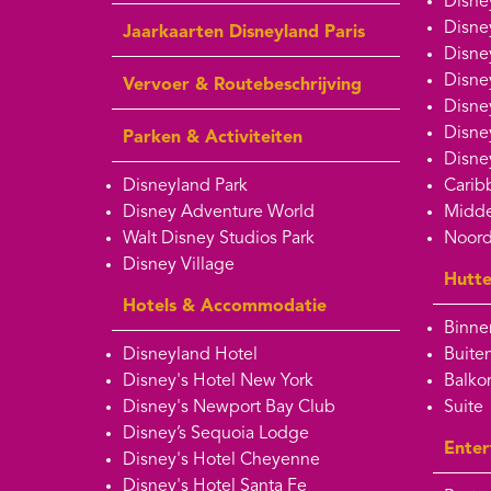
Disne
Disne
Jaarkaarten Disneyland Paris
Disne
Disne
Vervoer & Routebeschrijving
Disne
Disne
Parken & Activiteiten
Disne
Disneyland Park
Carib
Disney Adventure World
Midde
Walt Disney Studios Park
Noord
Disney Village
Hutt
Hotels & Accommodatie
Binne
Disneyland Hotel
Buite
Disney's Hotel New York
Balko
Disney's Newport Bay Club
Suite
Disney’s Sequoia Lodge
Enter
Disney's Hotel Cheyenne
Disney's Hotel Santa Fe