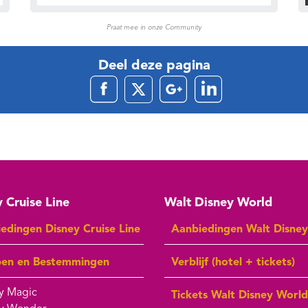
Praat mee in onze Community
Deel deze pagina
 Cruise Line
Walt Disney World
edingen Disney Cruise Line
Aanbiedingen Walt Disne
pen en Bestemmingen
Verblijf (hotel + tickets)
y Magic
Tickets Walt Disney World