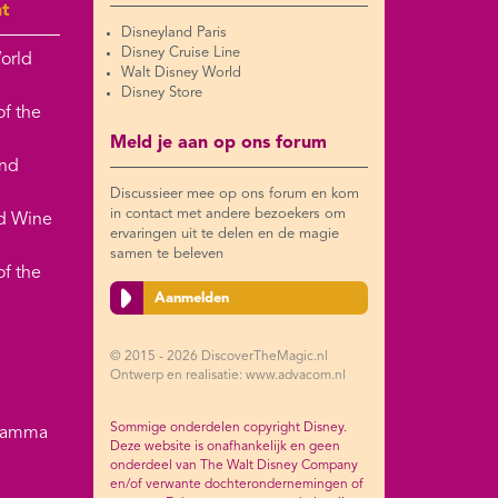
nt
Disneyland Paris
Disney Cruise Line
orld
Walt Disney World
Disney Store
of the
Meld je aan op ons forum
and
Discussieer mee op ons forum en kom
in contact met andere bezoekers om
nd Wine
ervaringen uit te delen en de magie
samen te beleven
of the
Aanmelden
© 2015 - 2026 DiscoverTheMagic.nl
Ontwerp en realisatie: www.advacom.nl
Sommige onderdelen copyright Disney.
gramma
Deze website is onafhankelijk en geen
onderdeel van The Walt Disney Company
en/of verwante dochterondernemingen of