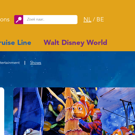
 ons
NL
/
BE
uise Line
Walt Disney World
tertainment
|
Shows