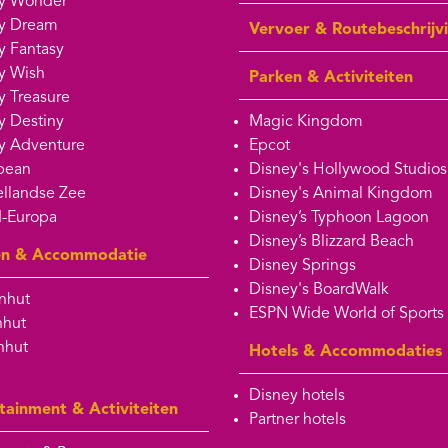
y Wonder
y Dream
Vervoer & Routebeschrijv
y Fantasy
y Wish
Parken & Activiteiten
y Treasure
y Destiny
Magic Kingdom
y Adventure
Epcot
bean
Disney's Hollywood Studios
llandse Zee
Disney's Animal Kingdom
-Europa
Disney’s Typhoon Lagoon
Disney’s Blizzard Beach
en & Accommodatie
Disney Springs
Disney's BoardWalk
nhut
ESPN Wide World of Sports
nhut
nhut
Hotels & Accommodaties
Disney hotels
tainment & Activiteiten
Partner hotels