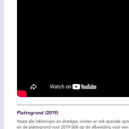
Plattegrond (2019)
Naast alle lekkernijen en drankjes, vinden er ook speciale o
en de plattegrond voor 2019 (klik op de afbeelding voor een