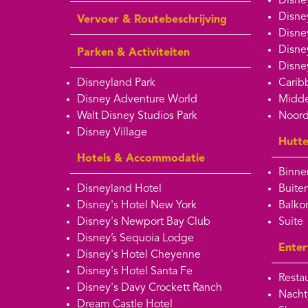
Disne
Disne
Vervoer & Routebeschrijving
Disne
Disne
Parken & Activiteiten
Disne
Disneyland Park
Carib
Disney Adventure World
Midde
Walt Disney Studios Park
Noord
Disney Village
Hutt
Hotels & Accommodatie
Binne
Disneyland Hotel
Buite
Disney's Hotel New York
Balko
Disney's Newport Bay Club
Suite
Disney’s Sequoia Lodge
Enter
Disney's Hotel Cheyenne
Disney's Hotel Santa Fe
Restau
Disney's Davy Crockett Ranch
Nacht
Dream Castle Hotel