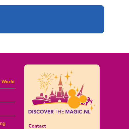
y World
ing
Contact