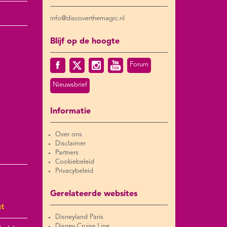
info@discoverthemagic.nl
Blijf op de hoogte
Forum
Nieuwsbrief
Informatie
Over ons
Disclaimer
Partners
Cookiebeleid
Privacybeleid
Gerelateerde websites
nt
Disneyland Paris
Disney Cruise Line