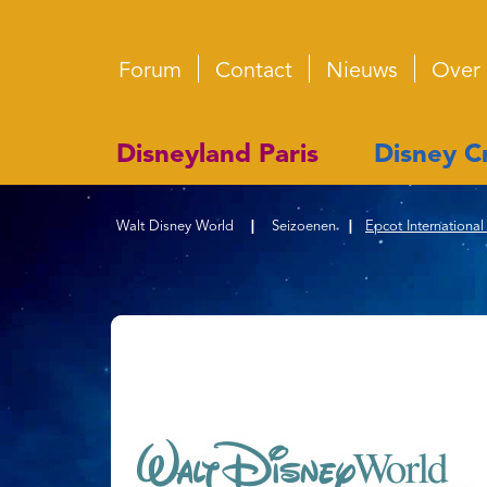
Forum
Contact
Nieuws
Over
Disneyland Paris
Disney Cr
Walt Disney World
|
Seizoenen
|
Epcot Internationa