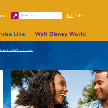
 ons
NL
/
BE
uise Line
Walt Disney World
l Food and Wine Festival