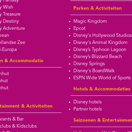
y Fantasy
y Wish
Parken & Activiteiten
y Treasure
y Destiny
Magic Kingdom
y Adventure
Epcot
bean
Disney's Hollywood Studios
llandse Zee
Disney's Animal Kingdom
-Europa
Disney’s Typhoon Lagoon
Disney’s Blizzard Beach
en & Accommodatie
Disney Springs
Disney's BoardWalk
nhut
ESPN Wide World of Sports
nhut
nhut
Hotels & Accommodaties
Disney hotels
tainment & Activiteiten
Partner hotels
rants & Bar
Seizoenen & Entertainme
clubs & Kidsclubs