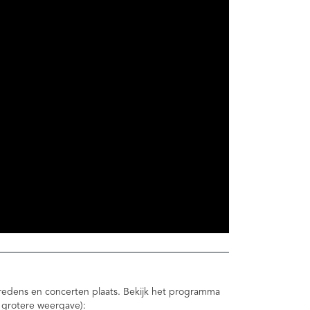
ptredens en concerten plaats. Bekijk het programma
 grotere weergave):