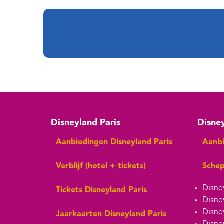
Disneyland Paris
Disney
Aanbiedingen Disneyland Paris
Aanbi
Verblijf (hotel + tickets)
Sche
Disne
Tickets Disneyland Paris
Disne
Disne
Jaarkaarten Disneyland Paris