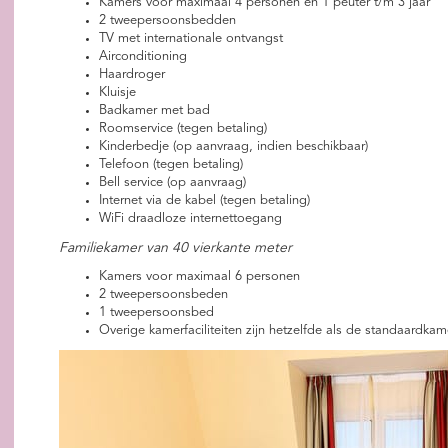
Kamers voor maximaal 4 personen en 1 peuter t/m 3 jaar
2 tweepersoonsbedden
TV met internationale ontvangst
Airconditioning
Haardroger
Kluisje
Badkamer met bad
Roomservice (tegen betaling)
Kinderbedje (op aanvraag, indien beschikbaar)
Telefoon (tegen betaling)
Bell service (op aanvraag)
Internet via de kabel (tegen betaling)
WiFi draadloze internettoegang
Familiekamer van 40 vierkante meter
Kamers voor maximaal 6 personen
2 tweepersoonsbeden
1 tweepersoonsbed
Overige kamerfaciliteiten zijn hetzelfde als de standaardkam