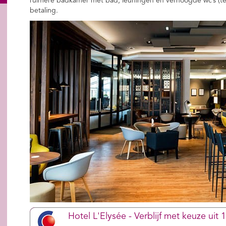
ruimere badkamer met bad, leuningen en verhoogde wc’s (teg
betaling.
Hotel L'Elysée - Verblijf met keuze uit 