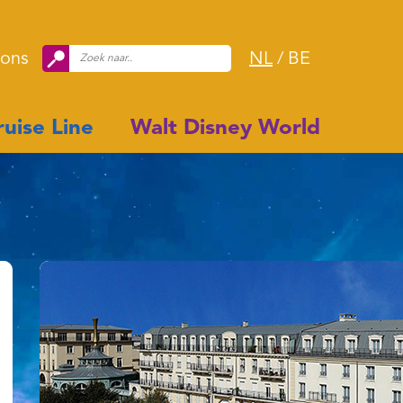
 ons
NL
/
BE
uise Line
Walt Disney World