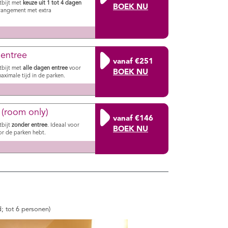
tbijt met
keuze uit 1 tot 4 dagen
arrangement met extra
 entree
vanaf €251
tbijt met
alle dagen entree
voor
aximale tijd in de parken.
 (room only)
vanaf €146
tbijt
zonder entree
. Ideaal voor
oor de parken hebt.
 tot 6 personen)