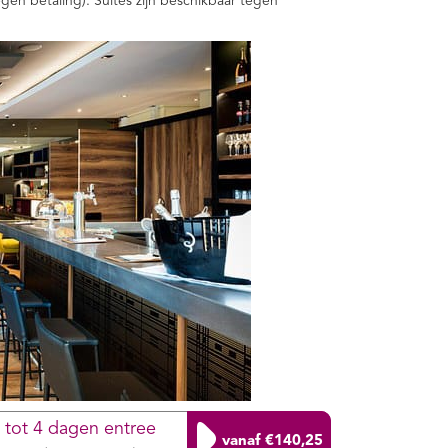
en betaling). Suites zijn beschikbaar tegen
1 tot 4 dagen entree
vanaf €140,25