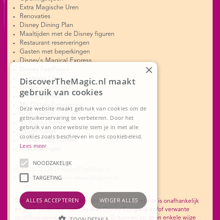
Extra Magische Uren
Renovaties
Disney Dining Plan
Maaltijden met de Disney figuren
Restaurant reserveringen
Gasten met beperkingen
Disney's Magical Express
×
Disney FastPass+
Lightning Lane
DiscoverTheMagic.nl maakt
Disney PhotoPass
gebruik van cookies
Memory Maker
My Disney Experience
Deze website maakt gebruik van cookies om de
Rider Switch
gebruikerservaring te verbeteren. Door het
Shopping Service
gebruik van onze website stem je in met alle
Kluisje huren
cookies zoals beschreven in ons cookiebeleid.
Animal Care Center
Lees meer
Rondleidingen
NOODZAKELIJK
© 2015 - 2026 DiscoverTheMagic.nl
TARGETING
Ontwerp en realisatie: www.advacom.nl
ALLES ACCEPTEREN
WEIGER ALLES
Sommige onderdelen copyright Disney. Deze website is onafhankelijk
en geen onderdeel van The Walt Disney Company en/of verwante
dochterondernemingen of partners. Er kunnen op geen enkele wijze
TOON DETAILS