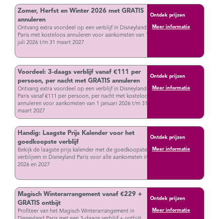
Zomer, Herfst en Winter 2026 met GRATIS
Ontdek prijzen
annuleren
Meer informatie
Ontvang extra voordeel op een verblijf in Disneyland
Paris met kosteloos annuleren voor aankomsten van 1
juli 2026 t/m 31 maart 2027
Voordeel: 3-daags verblijf vanaf €111 per
Ontdek prijzen
persoon, per nacht met GRATIS annuleren
Meer informatie
Ontvang extra voordeel op een verblijf in Disneyland
Paris vanaf €111 per persoon, per nacht met kosteloos
annuleren voor aankomsten van 1 januari 2026 t/m 31
maart 2027
Handig: Laagste Prijs Kalender voor het
Ontdek prijzen
goedkoopste verblijf
Meer informatie
Bekijk de laagste prijs kalender met de goedkoopste
verblijven in Disneyland Paris voor alle aankomsten in
2026 en 2027
Magisch Winterarrangement vanaf €229 +
Ontdek prijzen
GRATIS ontbijt
Meer informatie
Profiteer van het Magisch Winterarrangement in
Disneyland Paris met een 3-daags verblijf + ontbijt