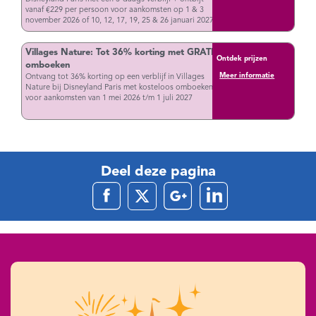
vanaf €229 per persoon voor aankomsten op 1 & 3
november 2026 of 10, 12, 17, 19, 25 & 26 januari 2027
Villages Nature: Tot 36% korting met GRATIS
Ontdek prijzen
omboeken
Meer informatie
Ontvang tot 36% korting op een verblijf in Villages
Nature bij Disneyland Paris met kosteloos omboeken
voor aankomsten van 1 mei 2026 t/m 1 juli 2027
Deel deze pagina