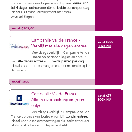
France op basis van logies en ontbijt met
keuze uit 1
tot 4 dagen entree
voor
één of beide parken per dag
.
Ideaal als flexibel arrangement met extra
overnachtingen.
vanaf €102,60
Campanile Val de France -
vanaf €200
Verblijf met alle dagen entree
Meerdaags verblijf in Campanile Val de
France op basis van logies en ontbijt
met
alle dagen entree
voor
beide parken per dag
.
Ideaal als all-in-one arrangement met maximale tijd in
de parken.
vanaf €200
Campanile Val de France -
vanaf €79
Alleen overnachtingen (room
only)
Meerdaags verblijf in Campanile Val de
France op basis van logies en ontbijt
zonder entree
.
Ideaal voor losse overnachtingen als jaarkaarthouder
of als je al tickets voor de parken hebt.