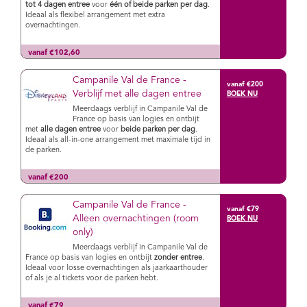
tot 4 dagen entree
voor
één of beide parken per dag
.
Ideaal als flexibel arrangement met extra
overnachtingen.
vanaf €102,60
Campanile Val de France -
vanaf €200
Verblijf met alle dagen entree
Meerdaags verblijf in Campanile Val de
France op basis van logies en ontbijt
met
alle dagen entree
voor
beide parken per dag
.
Ideaal als all-in-one arrangement met maximale tijd in
de parken.
vanaf €200
Campanile Val de France -
vanaf €79
Alleen overnachtingen (room
only)
Meerdaags verblijf in Campanile Val de
France op basis van logies en ontbijt
zonder entree
.
Ideaal voor losse overnachtingen als jaarkaarthouder
of als je al tickets voor de parken hebt.
vanaf €79