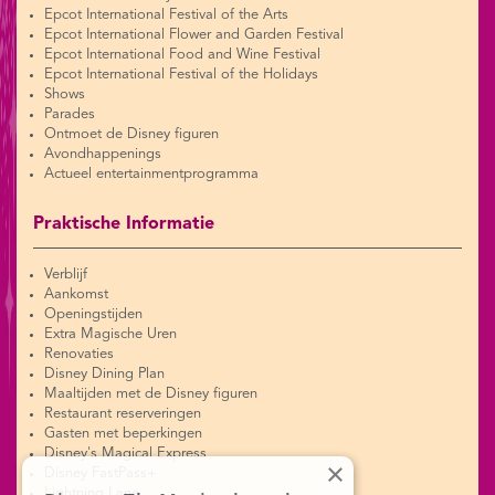
Epcot International Festival of the Arts
Epcot International Flower and Garden Festival
Epcot International Food and Wine Festival
Epcot International Festival of the Holidays
Shows
Parades
Ontmoet de Disney figuren
Avondhappenings
Actueel entertainmentprogramma
Praktische Informatie
Verblijf
Aankomst
Openingstijden
Extra Magische Uren
Renovaties
Disney Dining Plan
Maaltijden met de Disney figuren
Restaurant reserveringen
Gasten met beperkingen
Disney's Magical Express
×
Disney FastPass+
Lightning Lane