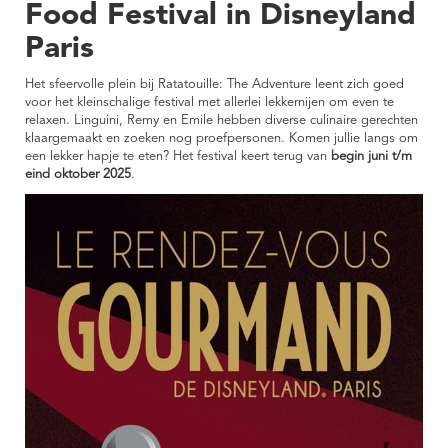
Food Festival in Disneyland
Paris
Het sfeervolle plein bij Ratatouille: The Adventure leent zich goed
voor het kleinschalige festival met allerlei lekkernijen om even te
relaxen. Linguini, Remy en Emile hebben diverse culinaire gerechten
klaargemaakt en zoeken nog proefpersonen. Komen jullie langs om
een lekker hapje te eten? Het festival keert terug van
begin juni t/m
eind oktober 2025
.