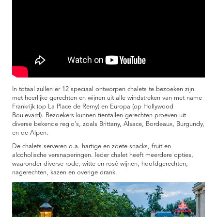
In totaal zullen er 12 speciaal ontworpen chalets te bezoeken zijn
met heerlijke gerechten en wijnen uit alle windstreken van met name
Frankrijk (op La Place de Remy) en Europa (op Hollywood
Boulevard). Bezoekers kunnen tientallen gerechten proeven uit
diverse bekende regio's, zoals Brittany, Alsace, Bordeaux, Burgundy,
en de Alpen.
De chalets serveren o.a. hartige en zoete snacks, fruit en
alcoholische versnaperingen. Ieder chalet heeft meerdere opties,
waaronder diverse rode, witte en rosé wijnen, hoofdgerechten,
nagerechten, kazen en overige drank.