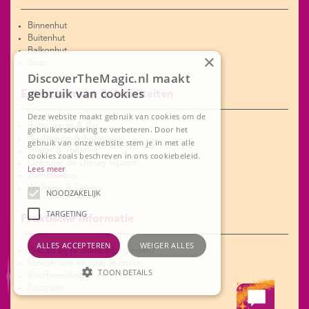
Binnenhut
Buitenhut
Balkonhut
×
Suite
DiscoverTheMagic.nl maakt
gebruik van cookies
Entertainment & Activiteiten
Deze website maakt gebruik van cookies om de
Restaurants & Bar
gebruikerservaring te verbeteren. Door het
Nachtclubs & Kidsclubs
gebruik van onze website stem je in met alle
Shows & Theaters
cookies zoals beschreven in ons cookiebeleid.
Ontmoet de Disney figuren
Lees meer
Zwembaden
Wellness & Fitness
NOODZAKELIJK
TARGETING
Praktische Informatie
ALLES ACCEPTEREN
WEIGER ALLES
Wat zit bij je cruise inbegrepen?
Vervoer van en naar je cruise
TOON DETAILS
Voorbereidingen op je cruise
Excursies
Noodzakelijk
Targeting