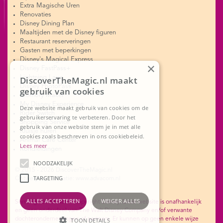
Extra Magische Uren
Renovaties
Disney Dining Plan
Maaltijden met de Disney figuren
Restaurant reserveringen
Gasten met beperkingen
Disney's Magical Express
×
Disney FastPass+
Lightning Lane
DiscoverTheMagic.nl maakt
Disney PhotoPass
gebruik van cookies
Memory Maker
My Disney Experience
Deze website maakt gebruik van cookies om de
Rider Switch
gebruikerservaring te verbeteren. Door het
Shopping Service
gebruik van onze website stem je in met alle
Kluisje huren
cookies zoals beschreven in ons cookiebeleid.
Animal Care Center
Lees meer
Rondleidingen
NOODZAKELIJK
© 2015 - 2026 DiscoverTheMagic.nl
TARGETING
Ontwerp en realisatie: www.advacom.nl
ALLES ACCEPTEREN
WEIGER ALLES
Sommige onderdelen copyright Disney. Deze website is onafhankelijk
en geen onderdeel van The Walt Disney Company en/of verwante
dochterondernemingen of partners. Er kunnen op geen enkele wijze
TOON DETAILS