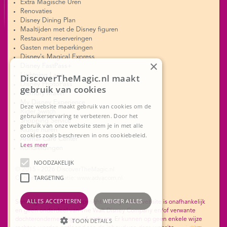
Extra Magische Uren
Renovaties
Disney Dining Plan
Maaltijden met de Disney figuren
Restaurant reserveringen
Gasten met beperkingen
Disney's Magical Express
×
Disney FastPass+
Lightning Lane
DiscoverTheMagic.nl maakt
Disney PhotoPass
gebruik van cookies
Memory Maker
My Disney Experience
Deze website maakt gebruik van cookies om de
Rider Switch
gebruikerservaring te verbeteren. Door het
Shopping Service
gebruik van onze website stem je in met alle
Kluisje huren
cookies zoals beschreven in ons cookiebeleid.
Animal Care Center
Lees meer
Rondleidingen
NOODZAKELIJK
© 2015 - 2026 DiscoverTheMagic.nl
TARGETING
Ontwerp en realisatie: www.advacom.nl
ALLES ACCEPTEREN
WEIGER ALLES
Sommige onderdelen copyright Disney. Deze website is onafhankelijk
en geen onderdeel van The Walt Disney Company en/of verwante
dochterondernemingen of partners. Er kunnen op geen enkele wijze
TOON DETAILS