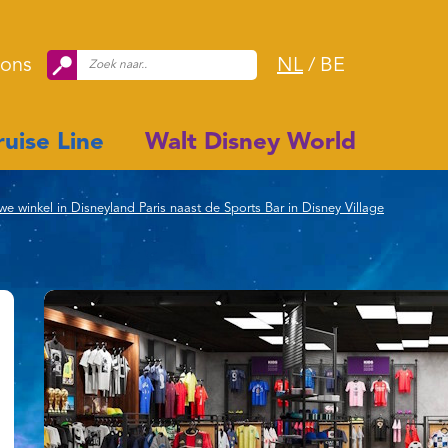
 ons
NL
/
BE
uise Line
Walt Disney World
e winkel in Disneyland Paris naast de Sports Bar in Disney Village