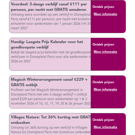
Voordeel: 3-daags verblijf vanaf €111 per
Ontdek prijzen
persoon, per nacht met GRATIS annuleren
Meer informatie
Ontvang extra voordeel op een verblijf in Disneyland
Paris vanaf €111 per persoon, per nacht met kosteloos
annuleren voor aankomsten van 1 januari 2026 t/m 31
maart 2027
Handig: Laagste Prijs Kalender voor het
Ontdek prijzen
goedkoopste verblijf
Meer informatie
Bekijk de laagste prijs kalender met de goedkoopste
verblijven in Disneyland Paris voor alle aankomsten in
2026 en 2027
Magisch Winterarrangement vanaf €229 +
Ontdek prijzen
GRATIS ontbijt
Meer informatie
Profiteer van het Magisch Winterarrangement in
Disneyland Paris met een 3-daags verblijf + ontbijt
vanaf €229 per persoon voor aankomsten op 1 & 3
november 2026 of 10, 12, 17, 19, 25 & 26 januari 2027
Villages Nature: Tot 36% korting met GRATIS
Ontdek prijzen
omboeken
Meer informatie
Ontvang tot 36% korting op een verblijf in Villages
Nature bij Disneyland Paris met kosteloos omboeken