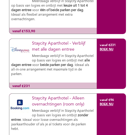
Meerdaags verblijf in Staycity Aparthotel
op basis van logies en ontbijt met
keuze uit 1 tot 4
dagen entree
voor
één of beide parken per dag
.
Ideaal als flexibel arrangement met extra
overnachtingen.
vanaf €153,90
Staycity Aparthotel - Verblijf
vanaf €231
met alle dagen entree
Meerdaags verblijf in Staycity Aparthotel
op basis van logies en ontbijt met
alle
dagen entree
voor
beide parken per dag
. Ideaal als
all-in-one arrangement met maximale tijd in de
parken.
vanaf €231
Staycity Aparthotel - Alleen
vanaf €96
overnachtingen (room only)
Meerdaags verblijf in Staycity Aparthotel
op basis van logies en ontbijt
zonder
entree
. Ideaal voor losse overnachtingen als
jaarkaarthouder of als je al tickets voor de parken
hebt.