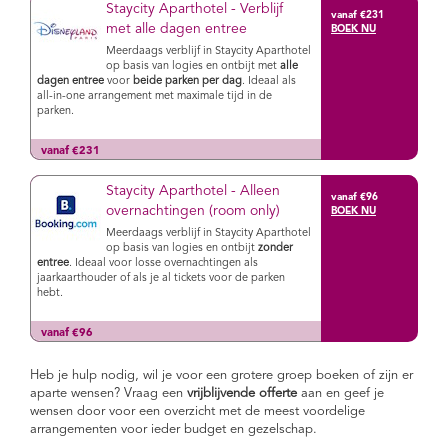
Staycity Aparthotel - Verblijf
vanaf €231
met alle dagen entree
Meerdaags verblijf in Staycity Aparthotel
op basis van logies en ontbijt met
alle
dagen entree
voor
beide parken per dag
. Ideaal als
all-in-one arrangement met maximale tijd in de
parken.
vanaf €231
Staycity Aparthotel - Alleen
vanaf €96
overnachtingen (room only)
Meerdaags verblijf in Staycity Aparthotel
op basis van logies en ontbijt
zonder
entree
. Ideaal voor losse overnachtingen als
jaarkaarthouder of als je al tickets voor de parken
hebt.
vanaf €96
Heb je hulp nodig, wil je voor een grotere groep boeken of zijn er
aparte wensen? Vraag een
vrijblijvende offerte
aan en geef je
wensen door voor een overzicht met de meest voordelige
arrangementen voor ieder budget en gezelschap.