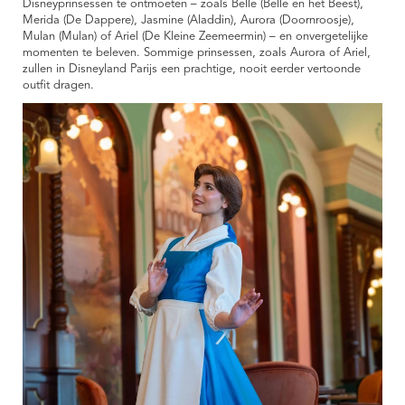
Disneyprinsessen te ontmoeten – zoals Belle (Belle en het Beest),
Merida (De Dappere), Jasmine (Aladdin), Aurora (Doornroosje),
Mulan (Mulan) of Ariel (De Kleine Zeemeermin) – en onvergetelijke
momenten te beleven. Sommige prinsessen, zoals Aurora of Ariel,
zullen in Disneyland Parijs een prachtige, nooit eerder vertoonde
outfit dragen.