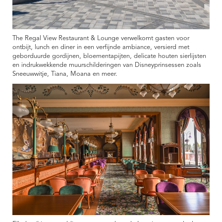
The Regal View Restaurant & Lounge verwelkomt gasten voor
ontbijt, lunch en diner in een verfijnde ambiance, versierd met
geborduurde gordijnen, bloementapijten, delicate houten sierlijsten
en indrukwekkende muurschilderingen van Disneyprinsessen zoals
Sneeuwwitje, Tiana, Moana en meer.