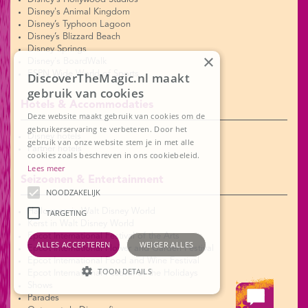
Disney's Animal Kingdom
Disney’s Typhoon Lagoon
Disney’s Blizzard Beach
Disney Springs
×
Disney's BoardWalk
ESPN Wide World of Sports
DiscoverTheMagic.nl maakt
gebruik van cookies
Hotels & Accommodaties
Deze website maakt gebruik van cookies om de
gebruikerservaring te verbeteren. Door het
Disney hotels
gebruik van onze website stem je in met alle
Partner hotels
cookies zoals beschreven in ons cookiebeleid.
Lees meer
Seizoenen & Entertainment
NOODZAKELIJK
Halloween in Walt Disney World
TARGETING
Kerst in Walt Disney World
Epcot International Festival of the Arts
ALLES ACCEPTEREN
WEIGER ALLES
Epcot International Flower and Garden Festival
Epcot International Food and Wine Festival
TOON DETAILS
Epcot International Festival of the Holidays
Shows
Noodzakelijk
Targeting
Parades