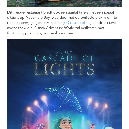
Dit nieuwe restaurant biedt ook een aantal tafels met een ideaal
uitzicht op Adventure Bay, waardoor het de perfecte plek is om te
dineren terwijl je geniet van
Disney Cascade of Lights
, de nieuwe
avondshow die Disney Adventure World zal verlichten met
fonteinen, projecties, vuurwerk en drones.