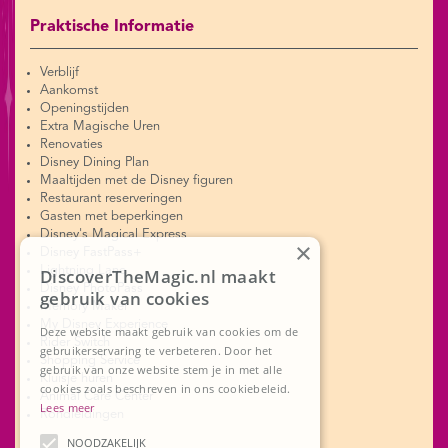
Praktische Informatie
Verblijf
Aankomst
Openingstijden
Extra Magische Uren
Renovaties
Disney Dining Plan
Maaltijden met de Disney figuren
Restaurant reserveringen
Gasten met beperkingen
Disney's Magical Express
×
Disney FastPass+
Lightning Lane
DiscoverTheMagic.nl maakt
Disney PhotoPass
gebruik van cookies
Memory Maker
My Disney Experience
Deze website maakt gebruik van cookies om de
Rider Switch
gebruikerservaring te verbeteren. Door het
Shopping Service
gebruik van onze website stem je in met alle
Kluisje huren
cookies zoals beschreven in ons cookiebeleid.
Animal Care Center
Lees meer
Rondleidingen
NOODZAKELIJK