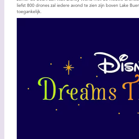
liefst 800 drones zal iedere avond te zien zijn boven Lake Bue
toegankelijk.