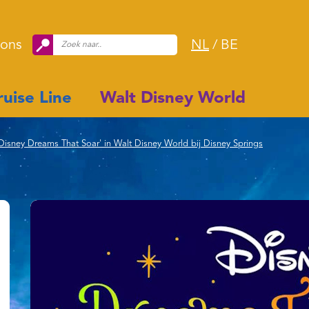
 ons
NL
/
BE
uise Line
Walt Disney World
isney Dreams That Soar' in Walt Disney World bij Disney Springs