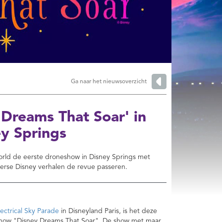
Ga naar het nieuwsoverzicht
Dreams That Soar' in
ey Springs
rld de eerste droneshow in Disney Springs met
verse Disney verhalen de revue passeren.
ectrical Sky Parade
in Disneyland Paris, is het deze
show "Disney Dreams That Soar". De show met maar