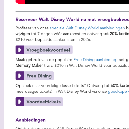
Reserveer Walt Disney World nu met vroegboekvoor
Profiteer van onze
speciale Walt Disney World aanbiedingen
bi
wijzigen
tot 7 dagen vóór aankomst en ontvang
tot 20% korti
$210
voor bepaalde aankomsten in 2026.
Maak gebruik van de populaire
Free Dining aanbieding
met
g
Memory Maker
t.w.v. $210 in Walt Disney World voor bepaald
Op zoek naar voordelige losse tickets? Ontvang tot
50% korti
meerdaagse tickets) in Walt Disney World via onze
goedkope v
Aanbiedingen
Ontdek de magie van Walt Disney World en profiteer van on