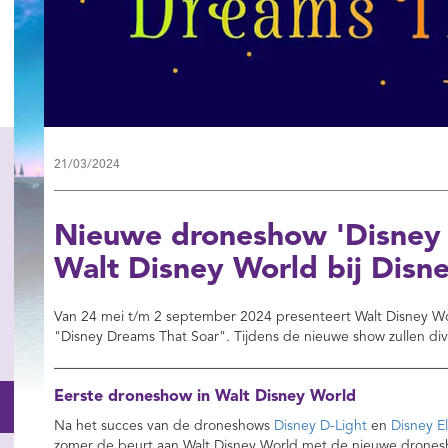
21/03/2024
Nieuwe droneshow 'Disney 
Walt Disney World bij Disn
Van 24 mei t/m 2 september 2024 presenteert Walt Disney Wo
"Disney Dreams That Soar". Tijdens de nieuwe show zullen di
Eerste droneshow in Walt Disney World
Na het succes van de droneshows
Disney D-Light
en
Disney El
zomer de beurt aan Walt Disney World met de nieuwe drone