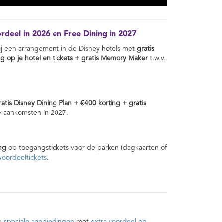
deel in 2026 en Free Dining in 2027
j een arrangement in de Disney hotels met
gratis
ng op je hotel en tickets + gratis Memory Maker
t.w.v.
ratis Disney Dining Plan + €400 korting + gratis
e aankomsten in 2027.
ng
op toegangstickets voor de parken (dagkaarten of
oordeeltickets
.
ze
speciale aanbiedingen
met
extra voordeel op