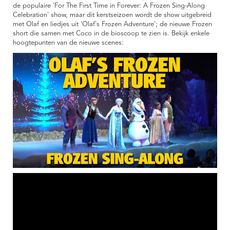
de populaire 'For The First Time in Forever: A Frozen Sing-Along
Celebration' show, maar dit kerstseizoen wordt de show uitgebreid
met Olaf en liedjes uit 'Olaf's Frozen Adventure'; de nieuwe Frozen
short die samen met Coco in de bioscoop te zien is. Bekijk enkele
hoogtepunten van de nieuwe scenes: