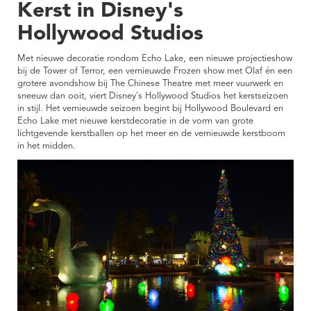
Kerst in Disney's
Hollywood Studios
Met nieuwe decoratie rondom Echo Lake, een nieuwe projectieshow
bij de Tower of Terror, een vernieuwde Frozen show met Olaf én een
grotere avondshow bij The Chinese Theatre met meer vuurwerk en
sneeuw dan ooit, viert Disney's Hollywood Studios het kerstseizoen
in stijl. Het vernieuwde seizoen begint bij Hollywood Boulevard en
Echo Lake met nieuwe kerstdecoratie in de vorm van grote
lichtgevende kerstballen op het meer en de vernieuwde kerstboom
in het midden.