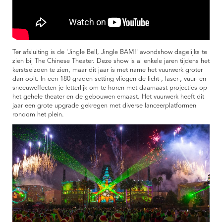
Ter afsluiting is de 'Jingle Bell, Jingle BAM!' avondshow dagelijks te
zien bij The Chinese Theater. Deze show is al enkele jaren tijdens het
kerstseizoen te zien, maar dit jaar is met name het vuurwerk groter
dan ooit. In een 180 graden setting vliegen de licht-, laser-, vuur- en
sneeuweffecten je letterlijk om te horen met daarnaast projecties op
het gehele theater en de gebouwen ernaast. Het vuurwerk heeft dit
jaar een grote upgrade gekregen met diverse lanceerplatformen
rondom het plein.