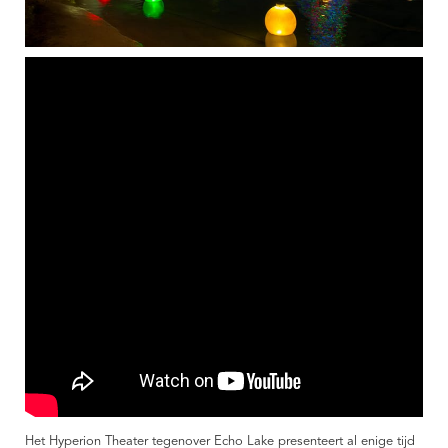
Het Hyperion Theater tegenover Echo Lake presenteert al enige tijd