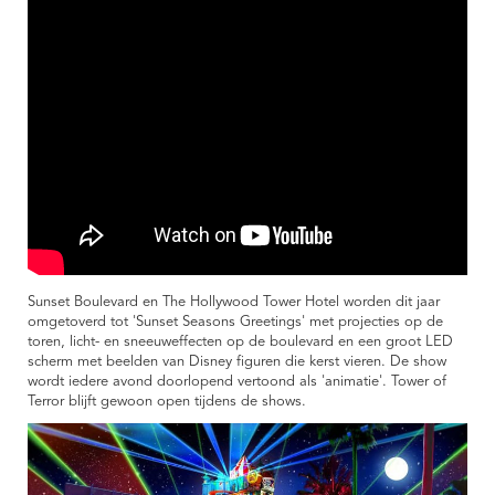
Sunset Boulevard en The Hollywood Tower Hotel worden dit jaar
omgetoverd tot 'Sunset Seasons Greetings' met projecties op de
toren, licht- en sneeuweffecten op de boulevard en een groot LED
scherm met beelden van Disney figuren die kerst vieren. De show
wordt iedere avond doorlopend vertoond als 'animatie'. Tower of
Terror blijft gewoon open tijdens de shows.