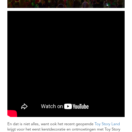
En dat is niet alles, want ook het recent geopende
Toy Story Land
krijgt voor het eerst kerstdecoratie en ontmoetingen met Toy Story