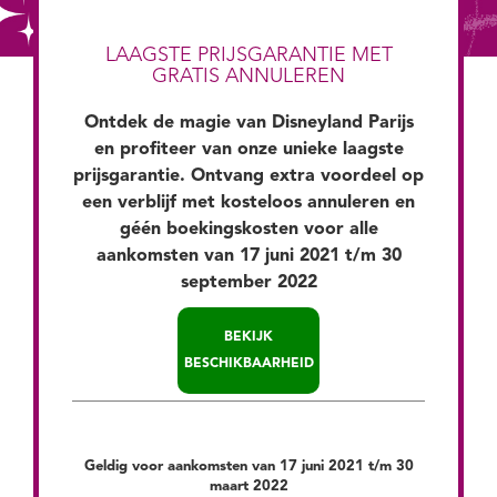
LAAGSTE PRIJSGARANTIE MET
GRATIS ANNULEREN
Ontdek de magie van Disneyland Parijs
en profiteer van onze unieke laagste
prijsgarantie. Ontvang extra voordeel op
een verblijf met kosteloos annuleren en
géén boekingskosten voor alle
aankomsten van 17 juni 2021 t/m 30
september 2022
BEKIJK
BESCHIKBAARHEID
Profiteer van de
+ GRATIS
Jouw verblijf omvat:
Geldig voor aankomsten van 17 juni 2021 t/m 30
laagste
annuleren,
maart 2022