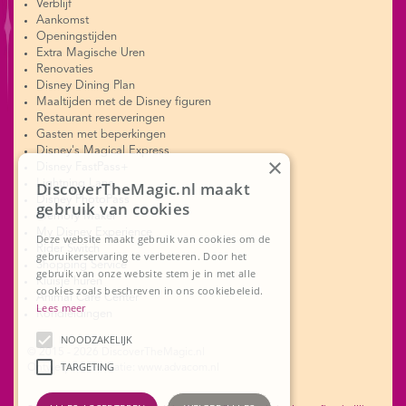
Verblijf
Aankomst
Openingstijden
Extra Magische Uren
Renovaties
Disney Dining Plan
Maaltijden met de Disney figuren
Restaurant reserveringen
Gasten met beperkingen
Disney's Magical Express
×
Disney FastPass+
Lightning Lane
DiscoverTheMagic.nl maakt
Disney PhotoPass
gebruik van cookies
Memory Maker
My Disney Experience
Deze website maakt gebruik van cookies om de
Rider Switch
gebruikerservaring te verbeteren. Door het
Shopping Service
gebruik van onze website stem je in met alle
Kluisje huren
cookies zoals beschreven in ons cookiebeleid.
Animal Care Center
Lees meer
Rondleidingen
NOODZAKELIJK
© 2015 - 2026 DiscoverTheMagic.nl
TARGETING
Ontwerp en realisatie: www.advacom.nl