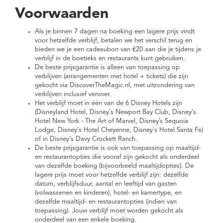
Voorwaarden
Als je binnen 7 dagen na boeking een lagere prijs vindt
voor hetzelfde verblijf, betalen we het verschil terug en
bieden we je een cadeaubon van €20 aan die je tijdens je
verblijf in de boetieks en restaurants kunt gebruiken.
De beste prijsgarantie is alleen van toepassing op
verblijven (arrangementen met hotel + tickets) die zijn
gekocht via DiscoverTheMagic.nl, met uitzondering van
verblijven inclusief vervoer.
Het verblijf moet in één van de 6 Disney Hotels zijn
(Disneyland Hotel, Disney's Newport Bay Club, Disney's
Hotel New York - The Art of Marvel, Disney’s Sequoia
Lodge, Disney's Hotel Cheyenne, Disney's Hotel Santa Fe)
of in Disney's Davy Crockett Ranch.
De beste prijsgarantie is ook van toepassing op maaltijd-
en restaurantopties die vooraf zijn gekocht als onderdeel
van dezelfde boeking (bijvoorbeeld maaltijdopties). De
lagere prijs moet voor hetzelfde verblijf zijn: dezelfde
datum, verblijfsduur, aantal en leeftijd van gasten
(volwassenen en kinderen), hotel- en kamertype, en
dezelfde maaltijd- en restaurantopties (indien van
toepassing). Jouw verblijf moet worden gekocht als
onderdeel van een enkele boeking.