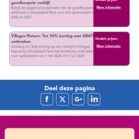
Ontdek prijzen
goedkoopste verblijf
Meer informatie
Bekijk de laagste prijs kalender met de goedkoopste
verblijven in Disneyland Paris voor alle aankomsten in
2026 en 2027
Villages Nature: Tot 36% korting met GRATIS
Ontdek prijzen
omboeken
Meer informatie
Ontvang tot 36% korting op een verblijf in Villages
Nature bij Disneyland Paris met kosteloos omboeken
voor aankomsten van 1 mei 2026 t/m 1 juli 2027
Deel deze pagina