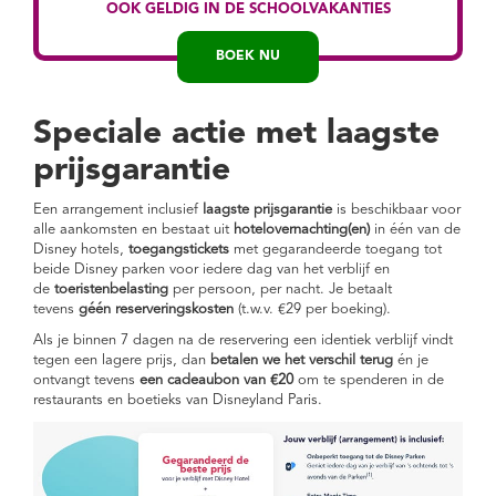
Hotelovernachting(en)
in een Disney
OOK GELDIG IN DE SCHOOLVAKANTIES
betalen in
hotel, inclusief toeristenbelasting
prijsgarantie
BOEK NU
termijnen en
Ontbijt
in het hotel (met uitzondering
van Disney's Davy Crockett Ranch)
géén
bij een verblijf in de Disney hotels
Speciale actie met laagste
boekingskosten
Toegangstickets
voor beide Disney
parken tijdens alle dagen van je verblijf
prijsgarantie
Een arrangement inclusief
laagste prijsgarantie
is beschikbaar voor
Bovendien geniet je van:
alle aankomsten en bestaat uit
hotelovernachting(en)
in één van de
Gratis
FastPass
service met snelle
Disney hotels,
toegangstickets
met gegarandeerde toegang tot
toegang tot de meest populaire
beide Disney parken voor iedere dag van het verblijf en
attracties
de
toeristenbelasting
per persoon, per nacht. Je betaalt
tevens
géén reserveringskosten
(t.w.v. €29 per boeking).
Meer tijd in de parken tijdens de
Extra
Magische Uren
Als je binnen 7 dagen na de reservering een identiek verblijf vindt
tegen een lagere prijs, dan
betalen we het verschil terug
én je
ontvangt tevens
een cadeaubon van €20
om te spenderen in de
restaurants en boetieks van Disneyland Paris.