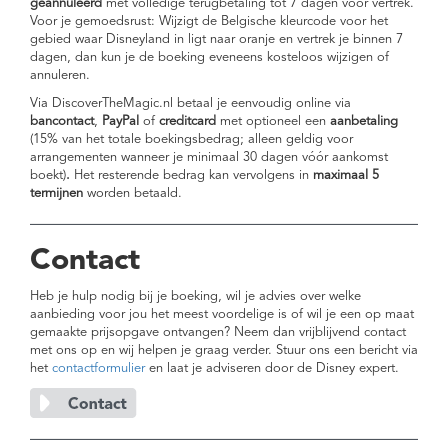
geannuleerd
met volledige terugbetaling tot 7 dagen vóór vertrek.
Voor je gemoedsrust: Wijzigt de Belgische kleurcode voor het
gebied waar Disneyland in ligt naar oranje en vertrek je binnen 7
dagen, dan kun je de boeking eveneens kosteloos wijzigen of
annuleren.
Via DiscoverTheMagic.nl betaal je eenvoudig online via
bancontact
,
PayPal
of
creditcard
met optioneel een
aanbetaling
(15% van het totale boekingsbedrag; alleen geldig voor
arrangementen wanneer je minimaal 30 dagen vóór aankomst
boekt)
.
Het resterende bedrag kan vervolgens in
maximaal 5
termijnen
worden betaald.
Contact
Heb je hulp nodig bij je boeking, wil je advies over welke
aanbieding voor jou het meest voordelige is of wil je een op maat
gemaakte prijsopgave ontvangen? Neem dan vrijblijvend contact
met ons op en wij helpen je graag verder. Stuur ons een bericht via
het
contactformulier
en laat je adviseren door de Disney expert.