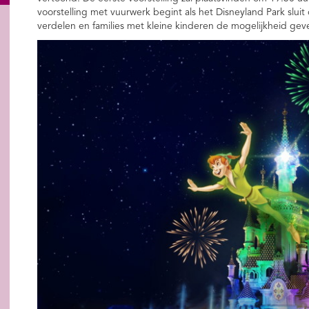
voorstelling met vuurwerk begint als het Disneyland Park slui
verdelen en families met kleine kinderen de mogelijkheid gev