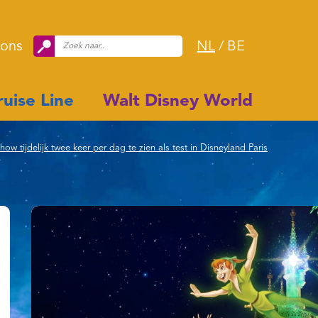
 ons
NL
/
BE
uise Line
Walt Disney World
 tijdelijk twee keer per dag te zien als test in Disneyland Paris