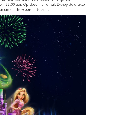
t om 22:00 uur. Op deze manier wilt Disney de drukte
en om de show eerder te zien.