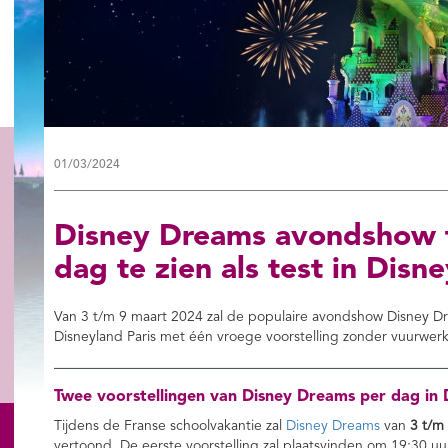
01/03/2024
Disney Dreams avondshow ti
dag te zien als test in Disn
Van 3 t/m 9 maart 2024 zal de populaire avondshow Disney Dream
Disneyland Paris met één vroege voorstelling zonder vuurwerk
Twee voorstellingen van Disney Dreams per dag in 
Tijdens de Franse schoolvakantie zal
Disney Dreams
van
3 t/m
vertoond. De eerste voorstelling zal plaatsvinden om 19:30 u