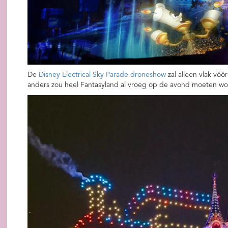
De
Disney Electrical Sky Parade droneshow
zal alleen vlak vóór
anders zou heel Fantasyland al vroeg op de avond moeten wo