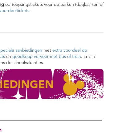
ng
op toegangstickets voor de parken (dagkaarten of
oordeeltickets
.
speciale aanbiedingen
met
extra voordeel op
ets
en
goedkoop vervoer met bus of trein
. Er zijn
ens de schoolvakanties.
n