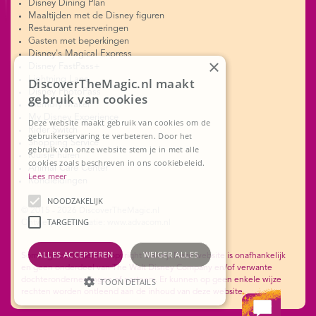
Disney Dining Plan
Maaltijden met de Disney figuren
Restaurant reserveringen
Gasten met beperkingen
Disney's Magical Express
×
Disney FastPass+
Lightning Lane
DiscoverTheMagic.nl maakt
Disney PhotoPass
gebruik van cookies
Memory Maker
My Disney Experience
Deze website maakt gebruik van cookies om de
Rider Switch
gebruikerservaring te verbeteren. Door het
Shopping Service
gebruik van onze website stem je in met alle
Kluisje huren
cookies zoals beschreven in ons cookiebeleid.
Animal Care Center
Lees meer
Rondleidingen
NOODZAKELIJK
© 2015 - 2026 DiscoverTheMagic.nl
TARGETING
Ontwerp en realisatie: www.advacom.nl
ALLES ACCEPTEREN
WEIGER ALLES
Sommige onderdelen copyright Disney. Deze website is onafhankelijk
en geen onderdeel van The Walt Disney Company en/of verwante
dochterondernemingen of partners. Er kunnen op geen enkele wijze
TOON DETAILS
rechten worden ontleend aan de inhoud van deze website.
Noodzakelijk
Targeting