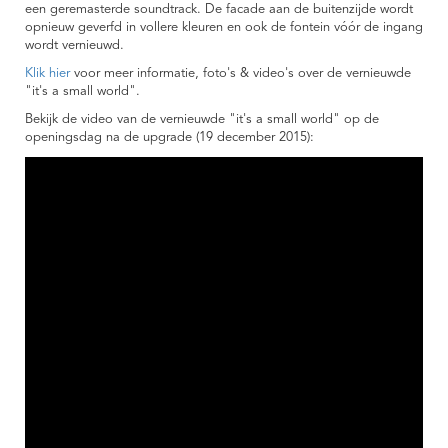
een geremasterde soundtrack. De facade aan de buitenzijde wordt
opnieuw geverfd in vollere kleuren en ook de fontein vóór de ingang
wordt vernieuwd.
Klik hier
voor meer informatie, foto's & video's over de vernieuwde
"it's a small world".
Bekijk de video van de vernieuwde "it's a small world" op de
openingsdag na de upgrade (19 december 2015):