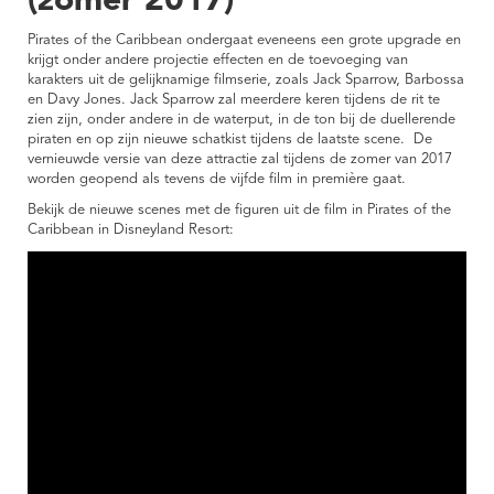
(zomer 2017)
Pirates of the Caribbean ondergaat eveneens een grote upgrade en
krijgt onder andere projectie effecten en de toevoeging van
karakters uit de gelijknamige filmserie, zoals Jack Sparrow, Barbossa
en Davy Jones. Jack Sparrow zal meerdere keren tijdens de rit te
zien zijn, onder andere in de waterput, in de ton bij de duellerende
piraten en op zijn nieuwe schatkist tijdens de laatste scene. De
vernieuwde versie van deze attractie zal tijdens de zomer van 2017
worden geopend als tevens de vijfde film in première gaat.
Bekijk de nieuwe scenes met de figuren uit de film in Pirates of the
Caribbean in Disneyland Resort: