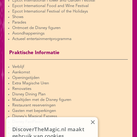
Epcot International Flower and Garden Festival
Epcot International Food and Wine Festival
Epcot International Festival of the Holidays
Shows
Parades
Ontmoet de Disney figuren
Avondhappenings
Actueel entertainmentprogramma
Praktische Informatie
Verblijf
Aankomst
Openingstijden
Extra Magische Uren
Renovaties
Disney Dining Plan
Maaltijden met de Disney figuren
Restaurant reserveringen
Gasten met beperkingen
Disney's Magical Express
×
Disney FastPass+
Lightning Lane
DiscoverTheMagic.nl maakt
Disney PhotoPass
gebruik van cookies