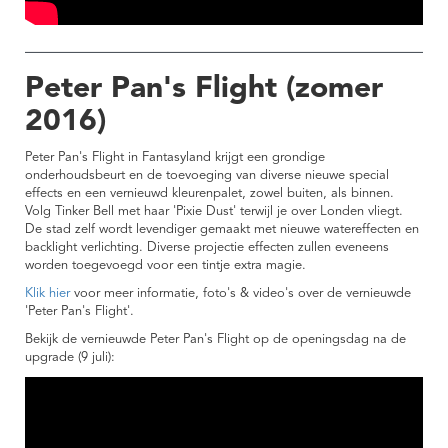
Peter Pan's Flight (zomer
2016)
Peter Pan's Flight in Fantasyland krijgt een grondige
onderhoudsbeurt en de toevoeging van diverse nieuwe special
effects en een vernieuwd kleurenpalet, zowel buiten, als binnen.
Volg Tinker Bell met haar 'Pixie Dust' terwijl je over Londen vliegt.
De stad zelf wordt levendiger gemaakt met nieuwe watereffecten en
backlight verlichting. Diverse projectie effecten zullen eveneens
worden toegevoegd voor een tintje extra magie.
Klik hier
voor meer informatie, foto's & video's over de vernieuwde
'Peter Pan's Flight'.
Bekijk de vernieuwde Peter Pan's Flight op de openingsdag na de
upgrade (9 juli):