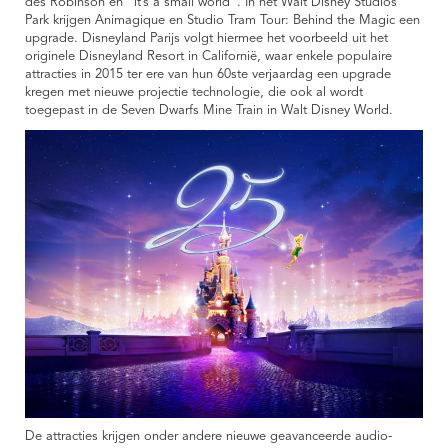
des Robinson en “it’s a small world”. In het Walt Disney Studios
Park krijgen Animagique en Studio Tram Tour: Behind the Magic een
upgrade. Disneyland Parijs volgt hiermee het voorbeeld uit het
originele Disneyland Resort in Californië, waar enkele populaire
attracties in 2015 ter ere van hun 60ste verjaardag een upgrade
kregen met nieuwe projectie technologie, die ook al wordt
toegepast in de Seven Dwarfs Mine Train in Walt Disney World.
De attracties krijgen onder andere nieuwe geavanceerde audio-