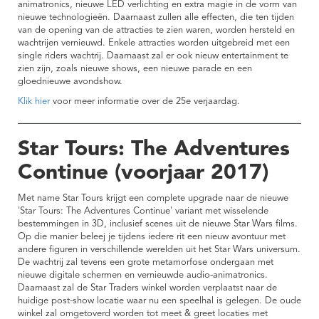
animatronics, nieuwe LED verlichting en extra magie in de vorm van
nieuwe technologieën. Daarnaast zullen alle effecten, die ten tijden
van de opening van de attracties te zien waren, worden hersteld en
wachtrijen vernieuwd. Enkele attracties worden uitgebreid met een
single riders wachtrij. Daarnaast zal er ook nieuw entertainment te
zien zijn, zoals nieuwe shows, een nieuwe parade en een
gloednieuwe avondshow.
Klik hier
voor meer informatie over de 25e verjaardag.
Star Tours: The Adventures
Continue (voorjaar 2017)
Met name Star Tours krijgt een complete upgrade naar de nieuwe
'Star Tours: The Adventures Continue' variant met wisselende
bestemmingen in 3D, inclusief scenes uit de nieuwe Star Wars films.
Op die manier beleej je tijdens iedere rit een nieuw avontuur met
andere figuren in verschillende werelden uit het Star Wars universum.
De wachtrij zal tevens een grote metamorfose ondergaan met
nieuwe digitale schermen en vernieuwde audio-animatronics.
Daarnaast zal de Star Traders winkel worden verplaatst naar de
huidige post-show locatie waar nu een speelhal is gelegen. De oude
winkel zal omgetoverd worden tot meet & greet locaties met