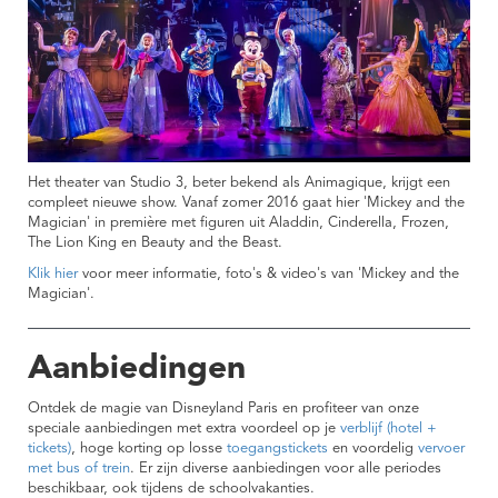
Het theater van Studio 3, beter bekend als Animagique, krijgt een
compleet nieuwe show. Vanaf zomer 2016 gaat hier 'Mickey and the
Magician' in première met figuren uit Aladdin, Cinderella, Frozen,
The Lion King en Beauty and the Beast.
Klik hier
voor meer informatie, foto's & video's van 'Mickey and the
Magician'.
Aanbiedingen
Ontdek de magie van Disneyland Paris en profiteer van onze
speciale aanbiedingen met extra voordeel op je
verblijf (hotel +
tickets)
, hoge korting op losse
toegangstickets
en voordelig
vervoer
met bus of trein
. Er zijn diverse aanbiedingen voor alle periodes
beschikbaar, ook tijdens de schoolvakanties.