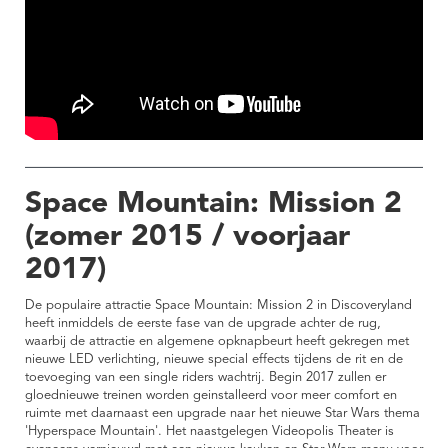
Space Mountain: Mission 2
(zomer 2015 / voorjaar
2017)
De populaire attractie Space Mountain: Mission 2 in Discoveryland
heeft inmiddels de eerste fase van de upgrade achter de rug,
waarbij de attractie en algemene opknapbeurt heeft gekregen met
nieuwe LED verlichting, nieuwe special effects tijdens de rit en de
toevoeging van een single riders wachtrij. Begin 2017 zullen er
gloednieuwe treinen worden geinstalleerd voor meer comfort en
ruimte met daarnaast een upgrade naar het nieuwe Star Wars thema
'Hyperspace Mountain'. Het naastgelegen Videopolis Theater is