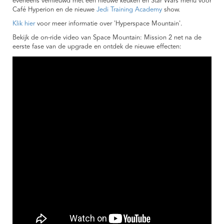
eveneens vernieuwd met een nieuwe keuken en Star Wars menu voor
Café Hyperion en de nieuwe
Jedi Training Academy
show.
Klik hier
voor meer informatie over 'Hyperspace Mountain'.
Bekijk de on-ride video van Space Mountain: Mission 2 net na de
eerste fase van de upgrade en ontdek de nieuwe effecten: