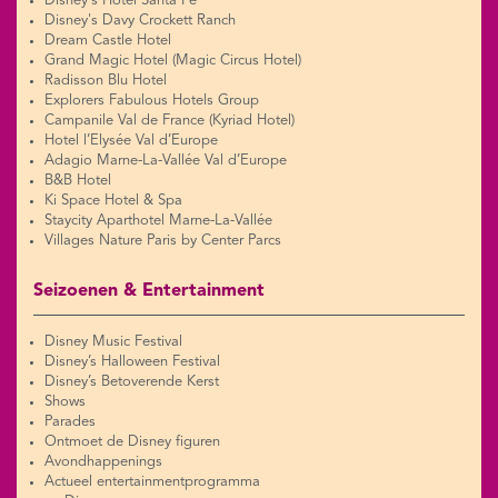
Disney's Hotel Santa Fe
Disney's Davy Crockett Ranch
Dream Castle Hotel
Grand Magic Hotel (Magic Circus Hotel)
Radisson Blu Hotel
Explorers Fabulous Hotels Group
Campanile Val de France (Kyriad Hotel)
Hotel l’Elysée Val d’Europe
Adagio Marne-La-Vallée Val d’Europe
B&B Hotel
Ki Space Hotel & Spa
Staycity Aparthotel Marne-La-Vallée
Villages Nature Paris by Center Parcs
Seizoenen & Entertainment
Disney Music Festival
Disney’s Halloween Festival
Disney’s Betoverende Kerst
Shows
Parades
Ontmoet de Disney figuren
Avondhappenings
Actueel entertainmentprogramma