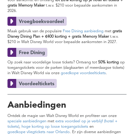
vóór aankomst en ontvang
tot 20% korting op je hotel en tickets +
gratis Memory Maker
t.w.v. $210
voor bepaalde aankomsten in
2026.
Maak gebruik van de populaire
Free Dining aanbieding
met
gratis
Disney Dining Plan + €400 korting + gratis Memory Maker
t.w.v.
$210 in Walt Disney World voor bepaalde aankomsten in 2027.
Op zoek naar voordelige losse tickets? Ontvang tot
50% korting
op
toegangstickets voor de parken (dagkaarten of meerdaagse tickets)
in Walt Disney World via onze
goedkope voordeeltickets
.
Aanbiedingen
Ontdek de magie van Walt Disney World en profiteer van onze
speciale aanbiedingen
met
extra voordeel op je verblijf (hotel +
tickets)
,
hoge korting op losse toegangstickets
en
goedkope vliegtickets naar Orlando
. Er zijn diverse aanbiedingen