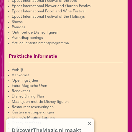
Epcot International Festival of the Arts
Epcot International Flower and Garden Festival
Epcot International Food and Wine Festival
Epcot International Festival of the Holidays
Shows
Parades
Ontmoet de Disney figuren
Avondhappenings
Actueel entertainmentprogramma
Praktische Informatie
Verblijf
Aankomst
Openingstijden
Extra Magische Uren
Renovaties
Disney Dining Plan
Maaltijden met de Disney figuren
Restaurant reserveringen
Gasten met beperkingen
Disney's Magical Express
×
Disney FastPass+
Lightning Lane
DiscoverTheMagic.nl maakt