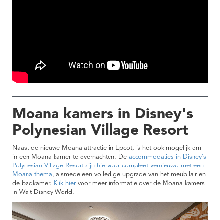
Moana kamers in Disney's
Polynesian Village Resort
Naast de nieuwe Moana attractie in Epcot, is het ook mogelijk om
in een Moana kamer te overnachten. De
accommodaties in Disney's
Polynesian Village Resort zijn hiervoor compleet vernieuwd met een
Moana thema
, alsmede een volledige upgrade van het meubilair en
de badkamer.
Klik hier
voor meer informatie over de Moana kamers
in Walt Disney World.