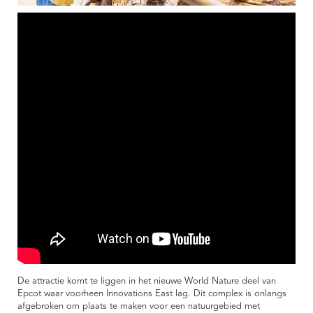
De attractie komt te liggen in het nieuwe World Nature deel van
Epcot waar voorheen Innovations East lag. Dit complex is onlangs
afgebroken om plaats te maken voor een natuurgebied met