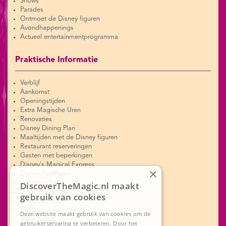
Shows
Parades
Ontmoet de Disney figuren
Avondhappenings
Actueel entertainmentprogramma
Praktische Informatie
Verblijf
Aankomst
Openingstijden
Extra Magische Uren
Renovaties
Disney Dining Plan
Maaltijden met de Disney figuren
Restaurant reserveringen
Gasten met beperkingen
Disney's Magical Express
×
Disney FastPass+
Lightning Lane
DiscoverTheMagic.nl maakt
Disney PhotoPass
gebruik van cookies
Memory Maker
My Disney Experience
Deze website maakt gebruik van cookies om de
Rider Switch
gebruikerservaring te verbeteren. Door het