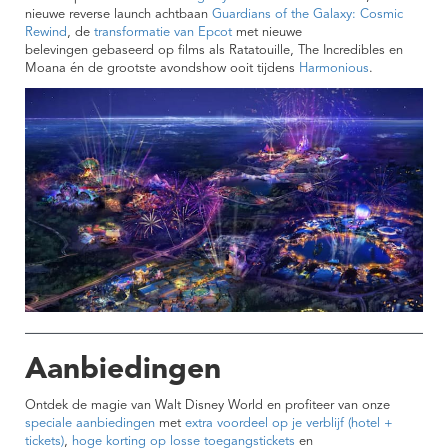
nieuwe reverse launch achtbaan
Guardians of the Galaxy: Cosmic
Rewind
, de
transformatie van Epcot
met nieuwe
belevingen gebaseerd op films als Ratatouille, The Incredibles en
Moana én de grootste avondshow ooit tijdens
Harmonious
.
Aanbiedingen
Ontdek de magie van Walt Disney World en profiteer van onze
speciale aanbiedingen
met
extra voordeel op je verblijf (hotel +
tickets)
,
hoge korting op losse toegangstickets
en