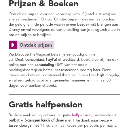
Prijzen & Boeken
Ontdek de prijzen voor een voordelig verblijf (hotel + tickets) via
alle aanbiedingen. Klik op 'Ontdek prijzen', kies een aanbieding
die geldig is in de periode waarin je een bezoek wilt brengen aan
Disney en vul vervolgens de samenstelling van je reisgezelschap in
om de prijzen te bekijken.
Via DiscoverTheMagic.nl betaal je eenvoudig online
via
iDeal
,
bancontact
,
PayPal
of
creditcard
. Boek je verblijf nu ook
online met een
aanbetaling
(15% van het totale
boekingsbedrag)
en betaal het resterende bedrag later. Deze
manier van betalen is optioneel (betaling in één keer blijft mogelijk)
en alleen geldig voor arrangementen wanneer je minimaal 30
dagen vóór aankomst boekt.
Gratis halfpension
Bij deze aanbieding ontvang je gratis
halfpension
, bestaande uit
ontbijt
+
3-gangen lunch of diner
met 1 frisdrank naar keuze +
tussendoortje
met 1 frisdrank naar keuze per persoon, per nacht.