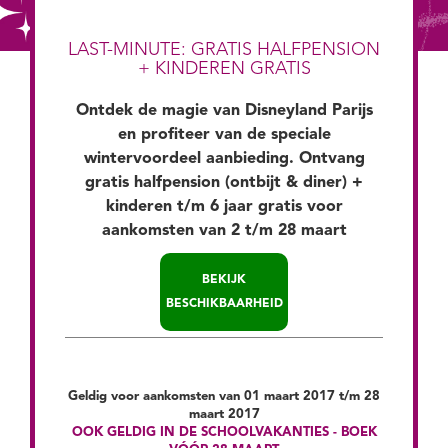
LAST-MINUTE: GRATIS HALFPENSION
+ KINDEREN GRATIS
Ontdek de magie van Disneyland Parijs
en profiteer van de speciale
wintervoordeel aanbieding. Ontvang
gratis halfpension (ontbijt & diner) +
kinderen t/m 6 jaar gratis voor
aankomsten van 2 t/m 28 maart
BEKIJK
BESCHIKBAARHEID
Ontvang
+ KINDEREN
Jouw verblijf omvat:
Geldig voor aankomsten van 01 maart 2017 t/m 28
gratis
T/M 6 JAAR
maart 2017
Hotelovernachting(en)
in een Disney
OOK GELDIG IN DE SCHOOLVAKANTIES - BOEK
GRATIS
hotel, inclusief toeristenbelasting