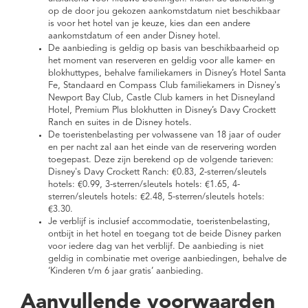
op de door jou gekozen aankomstdatum niet beschikbaar
is voor het hotel van je keuze, kies dan een andere
aankomstdatum of een ander Disney hotel.
De aanbieding is geldig op basis van beschikbaarheid op
het moment van reserveren en geldig voor alle kamer- en
blokhuttypes, behalve familiekamers in Disney’s Hotel Santa
Fe, Standaard en Compass Club familiekamers in Disney's
Newport Bay Club, Castle Club kamers in het Disneyland
Hotel, Premium Plus blokhutten in Disney’s Davy Crockett
Ranch en suites in de Disney hotels.
De toeristenbelasting per volwassene van 18 jaar of ouder
en per nacht zal aan het einde van de reservering worden
toegepast. Deze zijn berekend op de volgende tarieven:
Disney's Davy Crockett Ranch: €0.83, 2-sterren/sleutels
hotels: €0.99, 3-sterren/sleutels hotels: €1.65, 4-
sterren/sleutels hotels: €2.48, 5-sterren/sleutels hotels:
€3.30.
Je verblijf is inclusief accommodatie, toeristenbelasting,
ontbijt in het hotel en toegang tot de beide Disney parken
voor iedere dag van het verblijf. De aanbieding is niet
geldig in combinatie met overige aanbiedingen, behalve de
‘Kinderen t/m 6 jaar gratis’ aanbieding.
Aanvullende voorwaarden