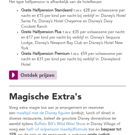
Het type halfpension is afhankelijk van de hotelkeuze:
Gratis Halfpension Standaard
t.w.v. €28 per volwassene per
nacht en €15 per kind per nacht bij verblijf in: Disney’s Hotel
Santa Fe, Disney’s Hotel Cheyenne en Disney’s Davy
Crockett Ranch
Gratis Halfpension Plus
t.w.v. €35 per volwassene per nacht
en €17 per kind per nacht bij verblijf in: Disney’s Sequoia
Lodge, Disney’s Newport Bay Club en Disney’s Hotel New
York
Gratis Halfpension Premium
t.w.v. €59 per volwassene per
nacht en €31 per kind per nacht bij verblijf in: Disneyland
Hotel
Magische Extra's
Voeg extra magie toe aan je arrangement en reserveer
een
maaltijd met de Disney figuren
(ontbijt, lunch of diner) in
diverse restaurants, beleef de grootste Disney dinnershow ter
wereld tijdens
Buffalo Bill's Wild West Show
in Disney Village of
voeg een
half- of volpension maaltijdformule
toe en
bespaar tot
15%
op de prijs in de restaurants + ontvang
gratis ontbijt
.