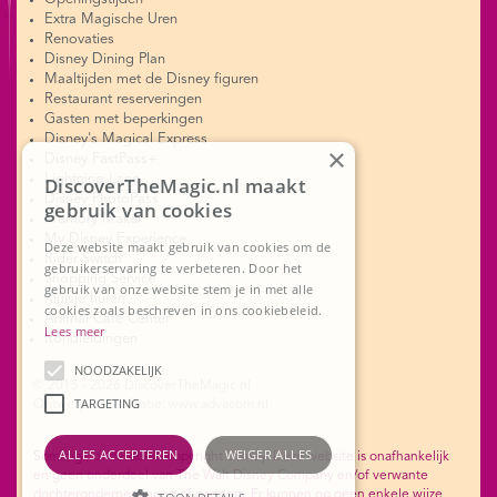
Extra Magische Uren
Renovaties
Disney Dining Plan
Maaltijden met de Disney figuren
Restaurant reserveringen
Gasten met beperkingen
Disney's Magical Express
×
Disney FastPass+
Lightning Lane
DiscoverTheMagic.nl maakt
Disney PhotoPass
gebruik van cookies
Memory Maker
My Disney Experience
Deze website maakt gebruik van cookies om de
Rider Switch
gebruikerservaring te verbeteren. Door het
Shopping Service
gebruik van onze website stem je in met alle
Kluisje huren
cookies zoals beschreven in ons cookiebeleid.
Animal Care Center
Lees meer
Rondleidingen
NOODZAKELIJK
© 2015 - 2026 DiscoverTheMagic.nl
TARGETING
Ontwerp en realisatie: www.advacom.nl
ALLES ACCEPTEREN
WEIGER ALLES
Sommige onderdelen copyright Disney. Deze website is onafhankelijk
en geen onderdeel van The Walt Disney Company en/of verwante
dochterondernemingen of partners. Er kunnen op geen enkele wijze