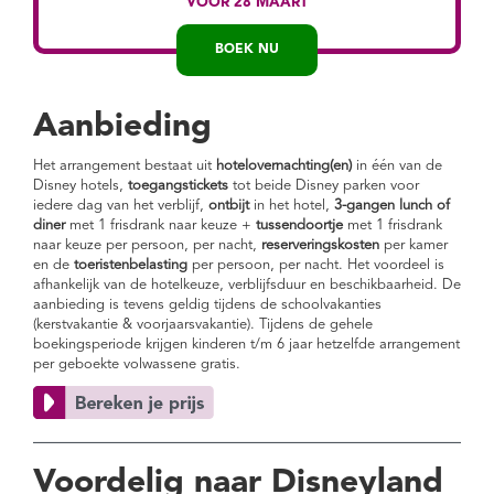
VÓÓR 28 MAART
halfpenion
Ontbijt
in het hotel (met uitzondering
BOEK NU
van Disney's Davy Crockett Ranch)
(ONTBIJT & DINER)
Toegangstickets
voor beide Disney
Aanbieding
parken tijdens alle dagen van je verblijf
Het arrangement bestaat uit
hotelovernachting(en)
in één van de
Disney hotels,
toegangstickets
Bovendien geniet je van:
tot beide Disney parken voor
iedere dag van het verblijf,
ontbijt
in het hotel,
3-gangen lunch of
Gratis
FastPass
service met snelle
diner
met 1 frisdrank naar keuze +
tussendoortje
met 1 frisdrank
toegang tot de meest populaire
naar keuze per persoon, per nacht,
reserveringskosten
per kamer
attracties
en de
toeristenbelasting
per persoon, per nacht. Het voordeel is
afhankelijk van de hotelkeuze, verblijfsduur en beschikbaarheid. De
Meer tijd in de parken tijdens de
Extra
aanbieding is tevens geldig tijdens de schoolvakanties
Magische Uren
(kerstvakantie & voorjaarsvakantie). Tijdens de gehele
boekingsperiode krijgen kinderen t/m 6 jaar hetzelfde arrangement
per geboekte volwassene gratis.
Voordelig naar Disneyland