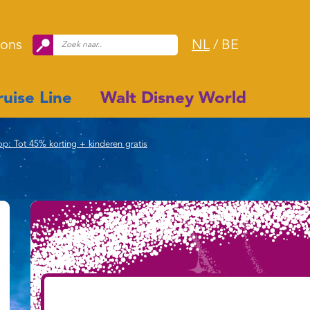
 ons
NL
/
BE
uise Line
Walt Disney World
op: Tot 45% korting + kinderen gratis