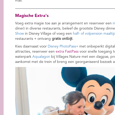
mail.
Magische Extra's
Voeg extra magie toe aan je arrangement en reserveer een
m
diner) in diverse restaurants, beleef de grootste Disney dinn
Show
in Disney Village of voeg een
half- of volpension maalti
restaurants + ontvang
gratis ontbijt
.
Kies daarnaast voor
Disney PhotoPass+
met onbeperkt digitale
attracties, reserveer een
extra FastPass
voor snelle toegang t
waterpark
Aqualagon
bij Villages Nature met een dagpas, pr
aankomst met de trein of breng een georganiseerd bezoek 