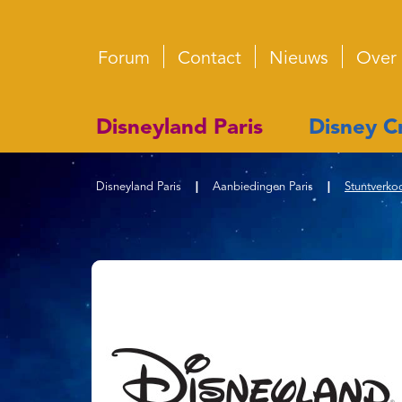
Forum
Contact
Nieuws
Over
Disneyland Paris
Disney Cr
Disneyland Paris
|
Aanbiedingen Paris
|
Stuntverko