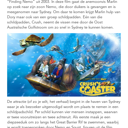
“Finding Nemo” uit 2003. In deze film gaat de anemoonvis Marlin
op zoek naar zijn zoon Nemo, die door duikers is gevangen en is
meegenomen naar Sydney. Om daar te komen krijgt Marlin hulp van
Dory maar ook van een groep schildpadden. Eén van die
schildpadden, Crush, neemt de vissen mee door de Oost
Australische Golfstroom om zo snel in Sydney te kunnen komen.
De attractie (of zo je wilt, het verhaal) begint in de haven van Sydney
waar je als bezoeker uitgenodigd wordt om plaats te nemen in een
schildpadschild. Per schild kunnen vier mensen instappen, waarvan
er twee vooruitreizen en twee achteruit. Als eerste maak je een
diepzeeduik om zo langs het Great Barrier Rif te zwemmen, waarbij
je wordt toegesproken door Nemo en Squirt, figuren uit de film.