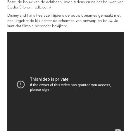
Foto: de bouw van de achtbaan, voor, tijdens en na het bouwen van
Studio 5 (bron: rcdb.com)
Disneyland Paris heeft zelf tijdens de bouw opnames gemaakt met
een uitgebreide kijk achter de schermen van ontwerp en bouw. Je
kunt dat filmpje hieronder bekijken: