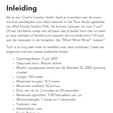
Inleiding
Als je aan Crush’s Coaster denkt, denk je misschien aan de soms
enorme wachttijden voor deze attractie in het Toon Studio-gedeelte
van Walt Disney Studios Park, die kunnen oplopen tot ruim 2 uur?
Of aan het kleine stukje van de baan dat je buiten kunt zien en waar
je naar vrienden of familie kunt zwaaien die voorbijkomen? Of toch
aan de meeuwen in de instaphal, die “Mine! Mine! Mine!” roepen?
Toch is er nog veel meer te vertellen over deze achtbaan. Laten we
beginnen met een aantal praktische feitjes:
Openingsdatum: 9 juni 2007
Gebouwd door: Maurer Söhne
Model: aangepaste versie van de Xtended SC 2000 spinning
coaster
Lengte: 553 meter
Maximale hoogte: 15,5 meter
Maximale snelheid: 60 km/uur
Duur van de rit: 2 minuten en 20 seconden
Maximale capaciteit: 1100 bezoekers per uur
Minimumlengte: 1 meter en 7 centimeter
Fastpass: nee
Attractiefoto: nee