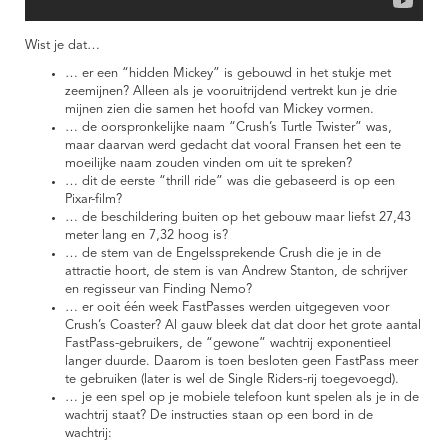
Wist je dat…
… er een “hidden Mickey” is gebouwd in het stukje met
zeemijnen? Alleen als je vooruitrijdend vertrekt kun je drie
mijnen zien die samen het hoofd van Mickey vormen.
… de oorspronkelijke naam “Crush’s Turtle Twister” was,
maar daarvan werd gedacht dat vooral Fransen het een te
moeilijke naam zouden vinden om uit te spreken?
… dit de eerste “thrill ride” was die gebaseerd is op een
Pixar-film?
… de beschildering buiten op het gebouw maar liefst 27,43
meter lang en 7,32 hoog is?
… de stem van de Engelssprekende Crush die je in de
attractie hoort, de stem is van Andrew Stanton, de schrijver
en regisseur van Finding Nemo?
… er ooit één week FastPasses werden uitgegeven voor
Crush’s Coaster? Al gauw bleek dat dat door het grote aantal
FastPass-gebruikers, de “gewone” wachtrij exponentieel
langer duurde. Daarom is toen besloten geen FastPass meer
te gebruiken (later is wel de Single Riders-rij toegevoegd).
… je een spel op je mobiele telefoon kunt spelen als je in de
wachtrij staat? De instructies staan op een bord in de
wachtrij: