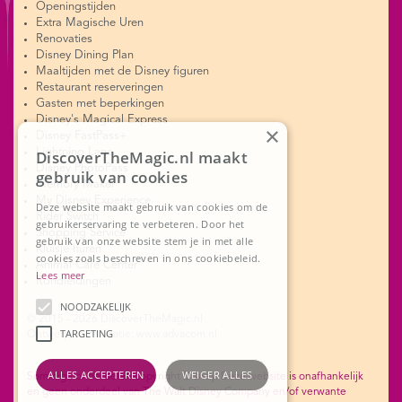
Openingstijden
Extra Magische Uren
Renovaties
Disney Dining Plan
Maaltijden met de Disney figuren
Restaurant reserveringen
Gasten met beperkingen
Disney's Magical Express
×
Disney FastPass+
Lightning Lane
DiscoverTheMagic.nl maakt
Disney PhotoPass
gebruik van cookies
Memory Maker
My Disney Experience
Deze website maakt gebruik van cookies om de
Rider Switch
gebruikerservaring te verbeteren. Door het
Shopping Service
gebruik van onze website stem je in met alle
Kluisje huren
cookies zoals beschreven in ons cookiebeleid.
Animal Care Center
Lees meer
Rondleidingen
NOODZAKELIJK
© 2015 - 2026 DiscoverTheMagic.nl
TARGETING
Ontwerp en realisatie: www.advacom.nl
ALLES ACCEPTEREN
WEIGER ALLES
Sommige onderdelen copyright Disney. Deze website is onafhankelijk
en geen onderdeel van The Walt Disney Company en/of verwante